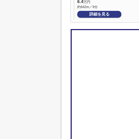
6.4
万円
約642m／9分
詳細を見る