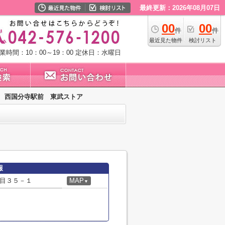
最終更新：2026年08月07日
00
00
件
件
最近見た物件
検討リスト
業時間：10：00～19：00
定休日：水曜日
西国分寺駅前 東武ストア
報
目３５－１
MAP
▼