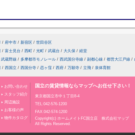
市
/
府中市
/
新宿区
/
世田谷区
保
/
富士見台
/
西町
/
光町
/
武蔵台
/
大久保
/
経堂
武蔵野線
/
多摩都市モノレール
/
西武国分寺線
/
副都心線
/
都営大江戸線
/
保
/
西国立
/
西国分寺
/
恋ヶ窪
/
西府
/
万願寺
/
立飛
/
泉体育館
国立の賃貸情報ならマップへお任せ下さい！
お問い合わせ
スタッフ紹介
東京都国立市中１丁目8-4
周辺施設
TEL:042-576-1200
お客様の声
FAX:042-574-1200
物件カタログ
Copyright(c) ホームメイトFC国立店 株式会社マップ
All Rights Reserved.