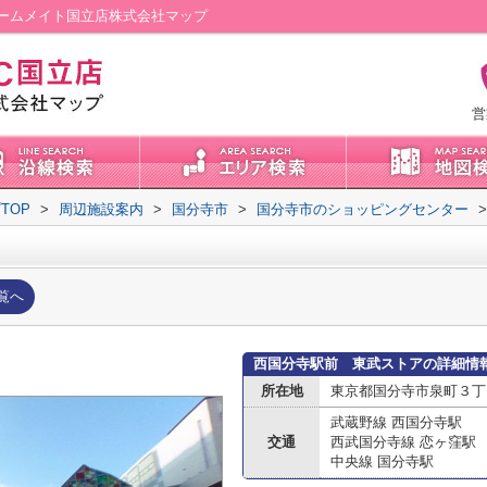
ームメイト国立店株式会社マップ
営
TOP
>
周辺施設案内
>
国分寺市
>
国分寺市のショッピングセンター
>
覧へ
西国分寺駅前 東武ストアの詳細情
所在地
東京都国分寺市泉町３丁
武蔵野線 西国分寺駅
交通
西武国分寺線 恋ヶ窪駅
中央線 国分寺駅