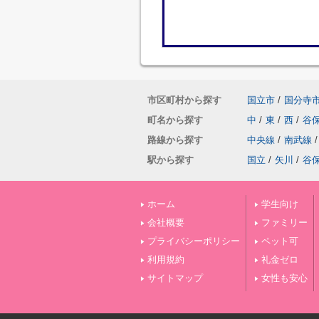
市区町村から探す
国立市
/
国分寺
町名から探す
中
/
東
/
西
/
谷
路線から探す
中央線
/
南武線
/
駅から探す
国立
/
矢川
/
谷
ホーム
学生向け
会社概要
ファミリー
プライバシーポリシー
ペット可
利用規約
礼金ゼロ
サイトマップ
女性も安心