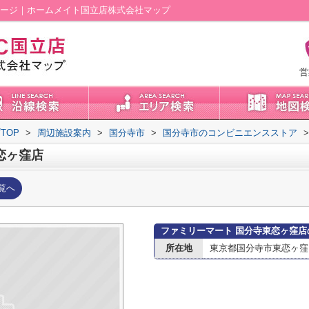
ページ｜ホームメイト国立店株式会社マップ
営
TOP
>
周辺施設案内
>
国分寺市
>
国分寺市のコンビニエンスストア
>
恋ヶ窪店
覧へ
ファミリーマート 国分寺東恋ヶ窪店
所在地
東京都国分寺市東恋ヶ窪２