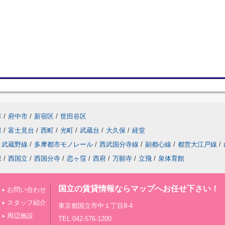
市
/
府中市
/
新宿区
/
世田谷区
保
/
富士見台
/
西町
/
光町
/
武蔵台
/
大久保
/
経堂
武蔵野線
/
多摩都市モノレール
/
西武国分寺線
/
副都心線
/
都営大江戸線
/
保
/
西国立
/
西国分寺
/
恋ヶ窪
/
西府
/
万願寺
/
立飛
/
泉体育館
国立の賃貸情報ならマップへお任せ下さい！
お問い合わせ
スタッフ紹介
東京都国立市中１丁目8-4
周辺施設
TEL:042-576-1200