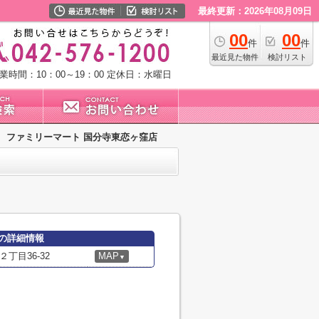
最終更新：2026年08月09日
00
00
件
件
最近見た物件
検討リスト
業時間：10：00～19：00
定休日：水曜日
ファミリーマート 国分寺東恋ヶ窪店
の詳細情報
丁目36-32
MAP
▼