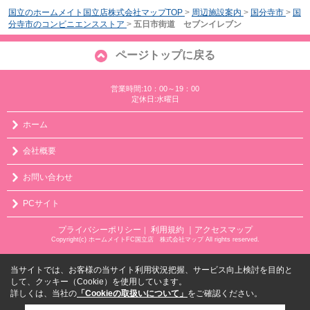
国立のホームメイト国立店株式会社マップTOP
>
周辺施設案内
>
国分寺市
>
国
分寺市のコンビニエンスストア
>
五日市街道 セブンイレブン
ページトップに戻る
営業時間:10：00～19：00
定休日:水曜日
ホーム
会社概要
お問い合わせ
PCサイト
プライバシーポリシー
利用規約
｜アクセスマップ
｜
Copyright(c) ホームメイトFC国立店 株式会社マップ All rights reserved.
当サイトでは、お客様の当サイト利用状況把握、サービス向上検討を目的と
して、クッキー（Cookie）を使用しています。
詳しくは、当社の
「Cookieの取扱いについて」
をご確認ください。