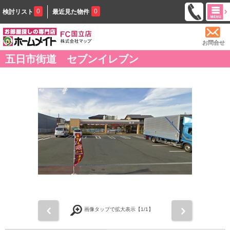
0
0
検討リスト
最近見た物件
お問合せ
五日市街道 セブンイレブン
前
次
画像タップで拡大表示【
1
/1】