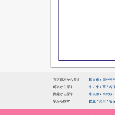
市区町村から探す
国立市
/
国分寺
町名から探す
中
/
東
/
西
/
谷
路線から探す
中央線
/
南武線
/
駅から探す
国立
/
矢川
/
谷