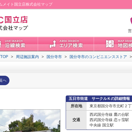
ムメイト国立店株式会社マップ
営
TOP
>
周辺施設案内
>
国分寺市
>
国分寺市のコンビニエンスストア
>
覧へ
五日市街道 サークルＫの詳細情報
所在地
東京都国分寺市北町２丁
西武国分寺線 鷹の台駅
交通
西武国分寺線 恋ヶ窪駅
中央線 国立駅