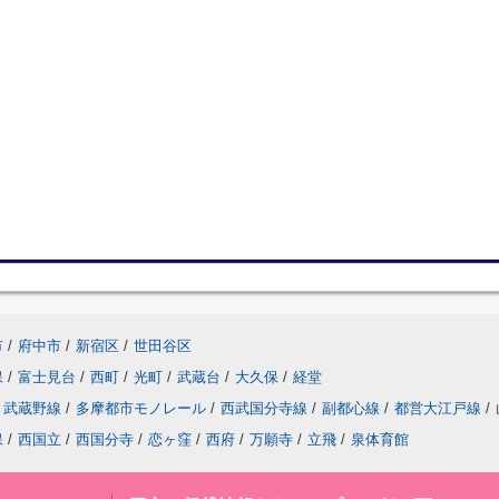
市
/
府中市
/
新宿区
/
世田谷区
保
/
富士見台
/
西町
/
光町
/
武蔵台
/
大久保
/
経堂
武蔵野線
/
多摩都市モノレール
/
西武国分寺線
/
副都心線
/
都営大江戸線
/
保
/
西国立
/
西国分寺
/
恋ヶ窪
/
西府
/
万願寺
/
立飛
/
泉体育館