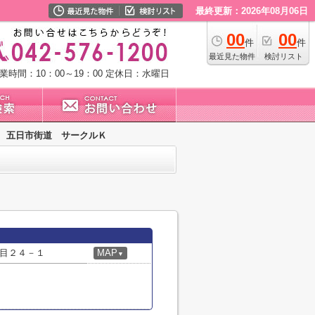
最終更新：2026年08月06日
00
00
件
件
最近見た物件
検討リスト
業時間：10：00～19：00
定休日：水曜日
五日市街道 サークルＫ
目２４－１
MAP
▼