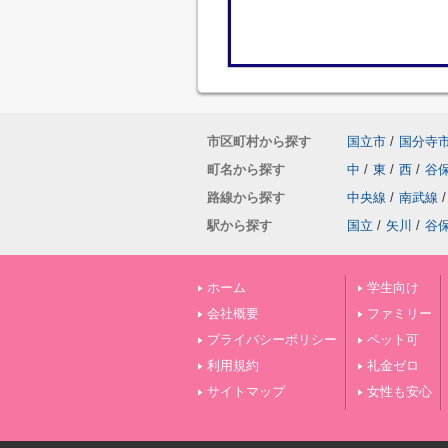
市区町村から探す
国立市
/
国分寺
町名から探す
中
/
東
/
西
/
谷
路線から探す
中央線
/
南武線
/
駅から探す
国立
/
矢川
/
谷
ホーム
学生向け
会社概要
ファミリー
プライバシーポリシー
ペット可
利用規約
礼金ゼロ
サイトマップ
女性も安心