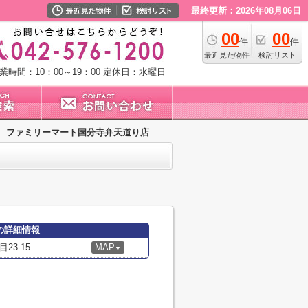
最終更新：2026年08月06日
00
00
件
件
最近見た物件
検討リスト
業時間：10：00～19：00
定休日：水曜日
ファミリーマート国分寺弁天道り店
の詳細情報
3-15
MAP
▼