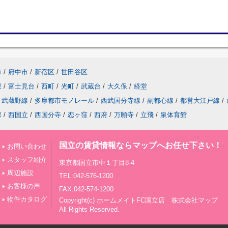
市
/
府中市
/
新宿区
/
世田谷区
保
/
富士見台
/
西町
/
光町
/
武蔵台
/
大久保
/
経堂
武蔵野線
/
多摩都市モノレール
/
西武国分寺線
/
副都心線
/
都営大江戸線
/
保
/
西国立
/
西国分寺
/
恋ヶ窪
/
西府
/
万願寺
/
立飛
/
泉体育館
国立の賃貸情報ならマップへお任せ下さい！
お問い合わせ
スタッフ紹介
東京都国立市中１丁目8-4
周辺施設
TEL:042-576-1200
お客様の声
FAX:042-574-1200
物件カタログ
Copyright(c) ホームメイトFC国立店 株式会社マップ
All Rights Reserved.