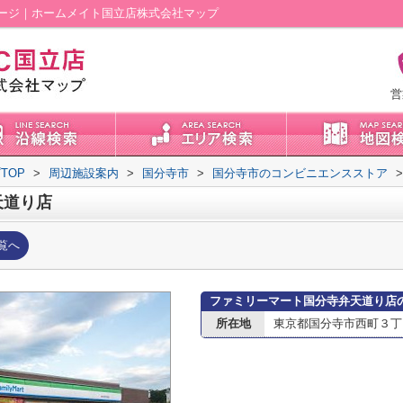
ージ｜ホームメイト国立店株式会社マップ
営
TOP
>
周辺施設案内
>
国分寺市
>
国分寺市のコンビニエンスストア
>
天道り店
覧へ
ファミリーマート国分寺弁天道り店
所在地
東京都国分寺市西町３丁目2