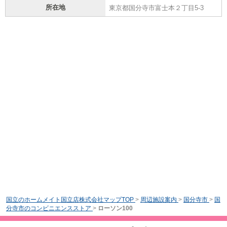
所在地
東京都国分寺市富士本２丁目5-3
国立のホームメイト国立店株式会社マップTOP
>
周辺施設案内
>
国分寺市
>
国
分寺市のコンビニエンスストア
>
ローソン100