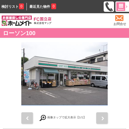
0
0
検討リスト
最近見た物件
お問合せ
ローソン100
前
次
画像タップで拡大表示【
1
/1】