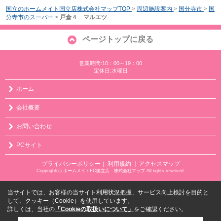
国立のホームメイト国立店株式会社マップTOP
>
周辺施設案内
>
国分寺市
>
国
分寺市のスーパー
>
戸倉４ マルエツ
ページトップに戻る
営業時間:10：00～19：00
定休日:水曜日
ホーム
会社概要
お問い合わせ
PCサイト
プライバシーポリシー
利用規約
｜アクセスマップ
｜
Copyright(c) ホームメイトFC国立店 株式会社マップ All rights reserved.
当サイトでは、お客様の当サイト利用状況把握、サービス向上検討を目的と
して、クッキー（Cookie）を使用しています。
詳しくは、当社の
「Cookieの取扱いについて」
をご確認ください。