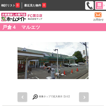
0
0
検討リスト
最近見た物件
お問合せ
戸倉４ マルエツ
前
次
画像タップで拡大表示【
1
/1】