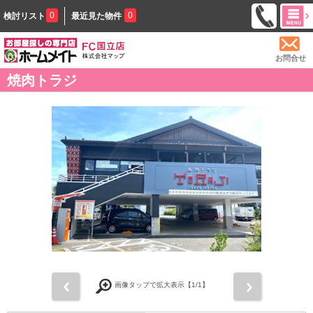
0
0
検討リスト
最近見た物件
お問合せ
焼肉トラジ
前
次
画像タップで拡大表示【
1
/1】