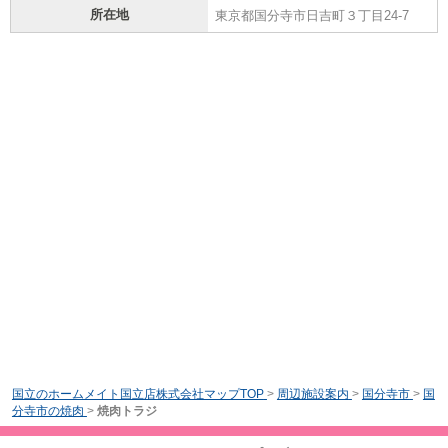
所在地
東京都国分寺市日吉町３丁目24-7
国立のホームメイト国立店株式会社マップTOP
>
周辺施設案内
>
国分寺市
>
国
分寺市の焼肉
>
焼肉トラジ