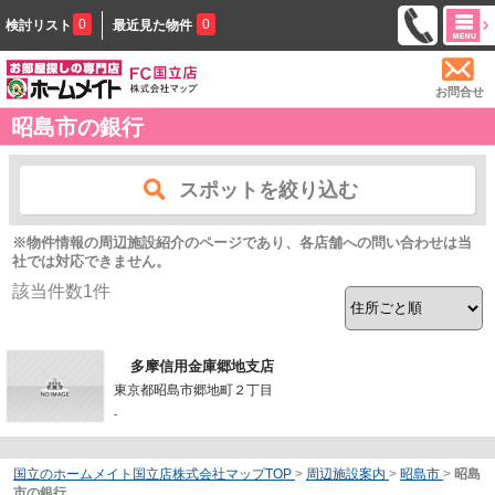
0
0
検討リスト
最近見た物件
お問合せ
昭島市の銀行
スポットを絞り込む
※物件情報の周辺施設紹介のページであり、各店舗への問い合わせは当
社では対応できません。
該当件数
1
件
多摩信用金庫郷地支店
東京都昭島市郷地町２丁目
-
国立のホームメイト国立店株式会社マップTOP
>
周辺施設案内
>
昭島市
>
昭島
市の銀行