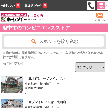
0
0
検討リスト
最近見た物件
お問合せ
府中市のコンビニエンスストア
スポットを絞り込む
※物件情報の周辺施設紹介のページであり、各店舗への問い合わせは当
社では対応できません。
該当件数
6
件
北山町3 セブンイレブン
東京都府中市北山町３丁目
南武線 谷保駅
-
セブンイレブン府中北山店
東京都府中市北山町３丁目