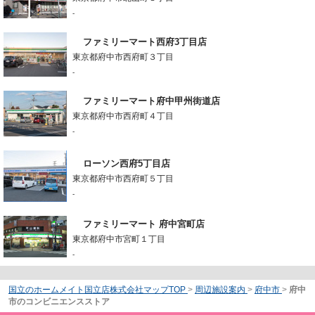
-
ファミリーマート西府3丁目店
東京都府中市西府町３丁目
-
ファミリーマート府中甲州街道店
東京都府中市西府町４丁目
-
ローソン西府5丁目店
東京都府中市西府町５丁目
-
ファミリーマート 府中宮町店
東京都府中市宮町１丁目
-
国立のホームメイト国立店株式会社マップTOP
>
周辺施設案内
>
府中市
>
府中
市のコンビニエンスストア