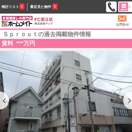
0
0
検討リスト
最近見た物件
お問合せ
Ｓｐｒｏｕｔの過去掲載物件情報
賃料
***
万円