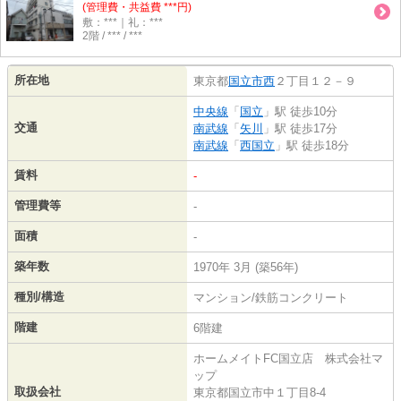
(管理費・共益費 ***円)
敷：***｜礼：***
2階 / *** / ***
所在地
東京都
国立市
西
２丁目１２－９
中央線
「
国立
」駅 徒歩10分
交通
南武線
「
矢川
」駅 徒歩17分
南武線
「
西国立
」駅 徒歩18分
賃料
-
管理費等
-
面積
-
築年数
1970年 3月 (築56年)
種別/構造
マンション/鉄筋コンクリート
階建
6階建
ホームメイトFC国立店 株式会社マ
ップ
取扱会社
東京都国立市中１丁目8-4