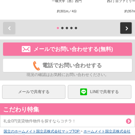
一橋大学（西）西門
西2丁目ファミリ
約301m／4分
約357
前
メールでお問い合わせする(無料)
電話でお問い合わせする
現況の確認はお気軽にお問い合わせください。
メールで共有する
LINEで共有する
こだわり特集
礼金0円賃貸物件物件を探すならコチラ！
国立のホームメイト国立店株式会社マップTOP
>
ホームメイト国立店株式会社