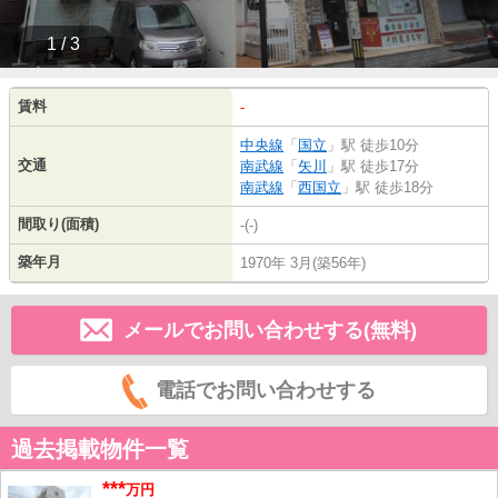
1 / 3
賃料
-
中央線
「
国立
」駅 徒歩10分
交通
南武線
「
矢川
」駅 徒歩17分
南武線
「
西国立
」駅 徒歩18分
間取り(面積)
-(-)
築年月
1970年 3月(築56年)
メールでお問い合わせする(無料)
電話でお問い合わせする
過去掲載物件一覧
***
万円