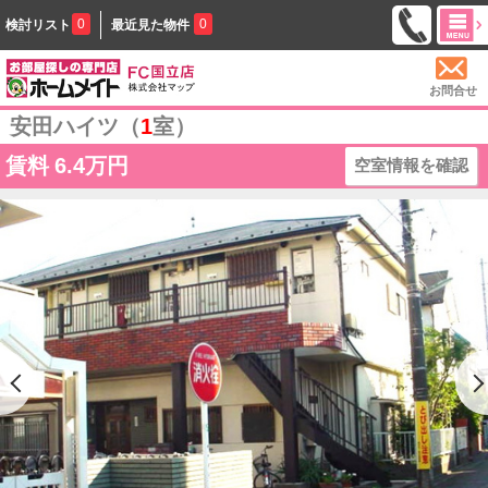
0
0
検討リスト
最近見た物件
お問合せ
安田ハイツ（
1
室）
賃料
6.4万円
空室情報を確認