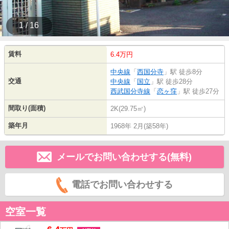
1 / 16
賃料
6.4万円
中央線
「
西国分寺
」駅 徒歩8分
交通
中央線
「
国立
」駅 徒歩28分
西武国分寺線
「
恋ヶ窪
」駅 徒歩27分
間取り(面積)
2K(29.75㎡)
築年月
1968年 2月(築58年)
メールでお問い合わせする(無料)
電話でお問い合わせする
空室一覧