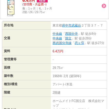
6.4
万
円
NEW
(管理費・共益費 -)
敷：1ヶ月｜礼：1ヶ月
2階 / 2K / 29.75㎡
所在地
東京都
府中市
武蔵台
２丁目３７－７
中央線
「
西国分寺
」駅 徒歩8分
交通
中央線
「
国立
」駅 徒歩28分
西武国分寺線
「
恋ヶ窪
」駅 徒歩27分
賃料
6.4万円
管理費等
-
面積
29.75㎡
築年数
1968年 2月 (築58年)
種別/構造
アパート/木造
階建
2階建
ホームメイトFC国立店 株式会社マ
ップ