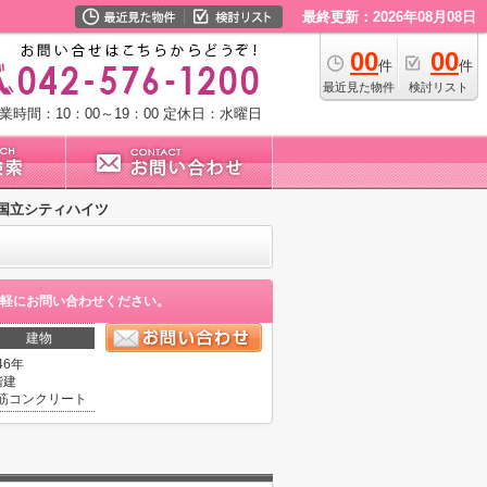
最終更新：2026年08月08日
00
00
件
件
最近見た物件
検討リスト
業時間：10：00～19：00
定休日：水曜日
国立シティハイツ
軽にお問い合わせください。
建物
46年
階建
筋コンクリート