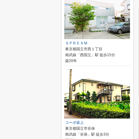
ＳＰＲＥＡＭ
東京都国立市西１丁目
南武線「西国立」駅 徒歩15分
築20年
コーポ坂上
東京都国立市谷保
南武線「谷保」駅 徒歩3分