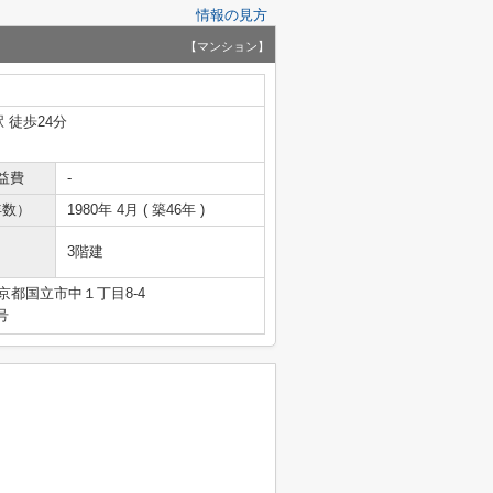
情報の見方
【マンション】
 徒歩24分
益費
-
年数）
1980年 4月 ( 築46年 )
3階建
京都国立市中１丁目8-4
号