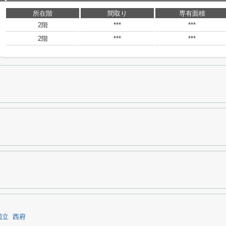
所在階
間取り
専有面積
2階
***
***
2階
***
***
国立
西府