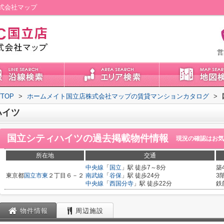
式会社マップ
営
TOP
>
ホームメイト国立店株式会社マップの賃貸マンションカタログ
>
ハイツ
国立シティハイツ
の過去掲載物件情報
現況の確認はお気
所在地
交通
中央線
「
国立
」駅 徒歩7～8分
築
東京都
国立市
東
２丁目６－２
南武線
「
谷保
」駅 徒歩24分
3
中央線
「
西国分寺
」駅 徒歩22分
鉄
物件情報
周辺施設