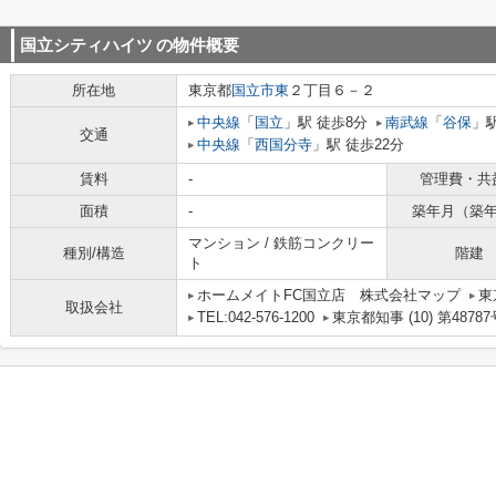
国立シティハイツ
の物件概要
所在地
東京都
国立市
東
２丁目６－２
中央線
「
国立
」駅 徒歩8分
南武線
「
谷保
」駅
交通
中央線
「
西国分寺
」駅 徒歩22分
賃料
-
管理費・共
面積
-
築年月（築
マンション / 鉄筋コンクリー
種別/構造
階建
ト
ホームメイトFC国立店 株式会社マップ
東
取扱会社
TEL:042-576-1200
東京都知事 (10) 第48787