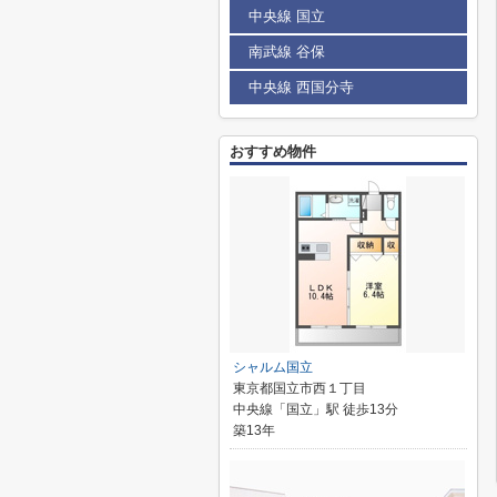
中央線 国立
南武線 谷保
中央線 西国分寺
おすすめ物件
シャルム国立
東京都国立市西１丁目
中央線「国立」駅 徒歩13分
築13年