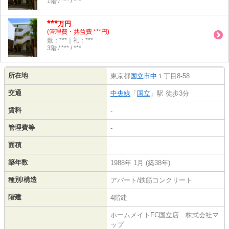
1階 / *** / ***
***
万円
(管理費・共益費 ***円)
敷：***｜礼：***
3階 / *** / ***
所在地
東京都
国立市
中
１丁目8-58
交通
中央線
「
国立
」駅 徒歩3分
賃料
-
管理費等
-
面積
-
築年数
1988年 1月 (築38年)
種別/構造
アパート/鉄筋コンクリート
階建
4階建
ホームメイトFC国立店 株式会社マ
ップ