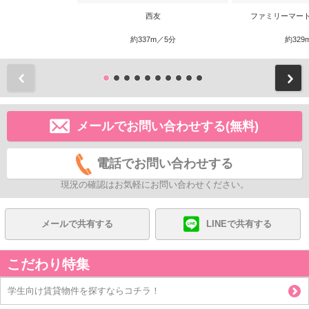
西友
ファミリーマー
約337m／5分
約329
前
メールでお問い合わせする(無料)
電話でお問い合わせする
現況の確認はお気軽にお問い合わせください。
メールで共有する
LINEで共有する
こだわり特集
学生向け賃貸物件を探すならコチラ！