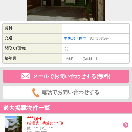
賃料
-
交通
中央線
「
国立
」駅 徒歩3分
間取り(面積)
-(-)
築年月
1988年 1月(築38年)
メールでお問い合わせする(無料)
電話でお問い合わせする
過去掲載物件一覧
***
万円
(管理費・共益費 ***円)
敷：***｜礼：***