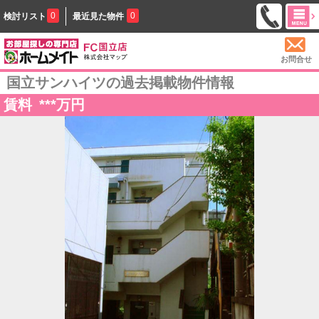
0
0
検討リスト
最近見た物件
お問合せ
国立サンハイツの過去掲載物件情報
賃料
***
万円