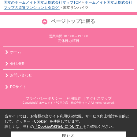
国立のホームメイト国立店株式会社マップTOP
>
ホームメイト国立店株式会社
マップの賃貸マンションカタログ
>
国立サンハイツ
ページトップに戻る
営業時間:10：00～19：00
定休日:水曜日
ホーム
会社概要
お問い合わせ
PCサイト
プライバシーポリシー
利用規約
｜アクセスマップ
｜
Copyright(c) ホームメイトFC国立店 株式会社マップ All rights reserved.
当サイトでは、お客様の当サイト利用状況把握、サービス向上検討を目的と
して、クッキー（Cookie）を使用しています。
詳しくは、当社の
「Cookieの取扱いについて」
をご確認ください。
閉じる