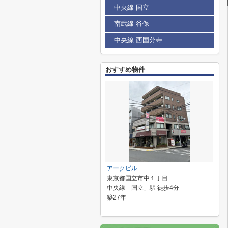
中央線 国立
南武線 谷保
中央線 西国分寺
おすすめ物件
アークビル
東京都国立市中１丁目
中央線「国立」駅 徒歩4分
築27年