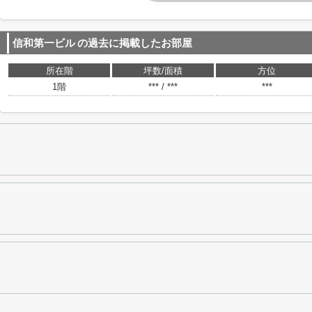
信和第一ビル
の過去に掲載したお部屋
所在階
坪数/面積
方位
1階
*** / ***
***