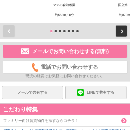
ママの森幼稚園
国立第
約562m／8分
約879
前
メールでお問い合わせする(無料)
電話でお問い合わせする
現況の確認はお気軽にお問い合わせください。
メールで共有する
LINEで共有する
こだわり特集
ファミリー向け賃貸物件を探すならコチラ！