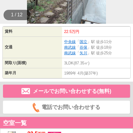
1 / 12
賃料
22.5万円
中央線
「
国立
」駅 徒歩11分
交通
南武線
「
谷保
」駅 徒歩18分
南武線
「
矢川
」駅 徒歩25分
間取り(面積)
3LDK(87.35㎡)
築年月
1989年 4月(築37年)
メールでお問い合わせする(無料)
電話でお問い合わせする
空室一覧