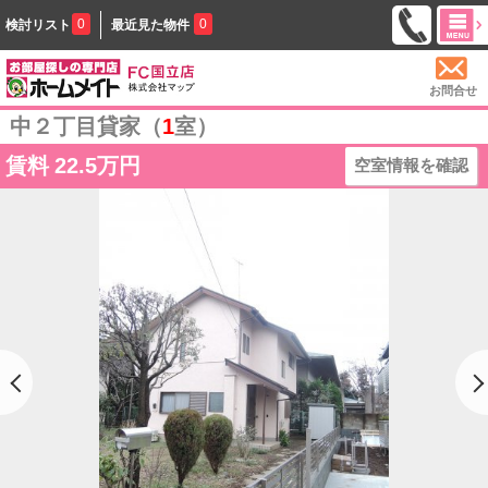
0
0
検討リスト
最近見た物件
お問合せ
中２丁目貸家（
1
室）
賃料
22.5万円
空室情報を確認