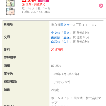
22.5
万
円
NEW
(管理費・共益費 -)
敷：1ヶ月｜礼：1ヶ月
1-2階 / 3LDK / 87.35㎡
所在地
東京都
国立市
中
２丁目１７－３７
中央線
「
国立
」駅 徒歩11分
交通
南武線
「
谷保
」駅 徒歩18分
南武線
「
矢川
」駅 徒歩25分
賃料
22.5万円
管理費等
-
面積
87.35㎡
築年数
1989年 4月 (築37年)
種別/構造
一戸建て/木造
階建
2階建
ホームメイトFC国立店 株式会社マ
ップ