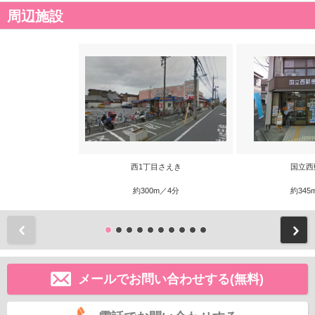
周辺施設
西1丁目さえき
国立西
約300m／4分
約345
前
メールでお問い合わせする(無料)