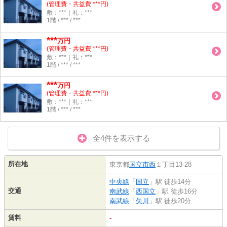
(管理費・共益費 ***円)
敷：***｜礼：***
1階 / *** / ***
***
万円
(管理費・共益費 ***円)
敷：***｜礼：***
1階 / *** / ***
***
万円
(管理費・共益費 ***円)
敷：***｜礼：***
1階 / *** / ***
全4件を表示する
所在地
東京都
国立市
西
１丁目13-28
中央線
「
国立
」駅 徒歩14分
交通
南武線
「
西国立
」駅 徒歩16分
南武線
「
矢川
」駅 徒歩20分
賃料
-