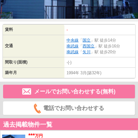
賃料
-
中央線
「
国立
」駅 徒歩14分
交通
南武線
「
西国立
」駅 徒歩16分
南武線
「
矢川
」駅 徒歩20分
間取り(面積)
-(-)
築年月
1994年 3月(築32年)
メールでお問い合わせする(無料)
電話でお問い合わせする
過去掲載物件一覧
***
万円