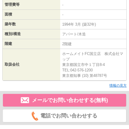
管理費等
-
面積
-
築年数
1994年 3月 (築32年)
種別/構造
アパート/木造
階建
2階建
ホームメイトFC国立店 株式会社マ
ップ
取扱会社
東京都国立市中１丁目8-4
TEL:042-576-1200
東京都知事 (10) 第48787号
情報の見方
メールでお問い合わせする(無料)
電話でお問い合わせする