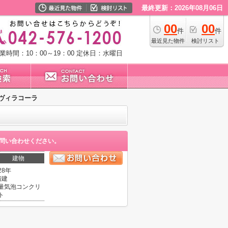
最終更新：2026年08月06日
00
00
件
件
最近見た物件
検討リスト
業時間：10：00～19：00
定休日：水曜日
ヴィラコーラ
問い合わせください。
建物
28年
階建
量気泡コンクリ
ト