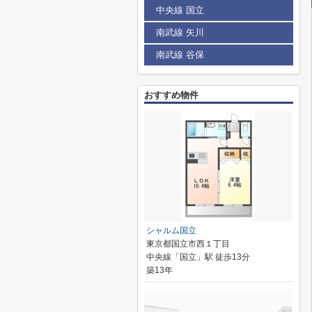
中央線 国立
南武線 矢川
南武線 谷保
おすすめ物件
シャルム国立
東京都国立市西１丁目
中央線「国立」駅 徒歩13分
築13年