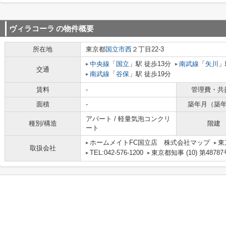
ヴィラコーラ
の物件概要
所在地
東京都
国立市
西
２丁目22-3
中央線
「
国立
」駅 徒歩13分
南武線
「
矢川
」
交通
南武線
「
谷保
」駅 徒歩19分
賃料
-
管理費・共
面積
-
築年月（築
アパート / 軽量気泡コンクリ
種別/構造
階建
ート
ホームメイトFC国立店 株式会社マップ
東
取扱会社
TEL:042-576-1200
東京都知事 (10) 第48787