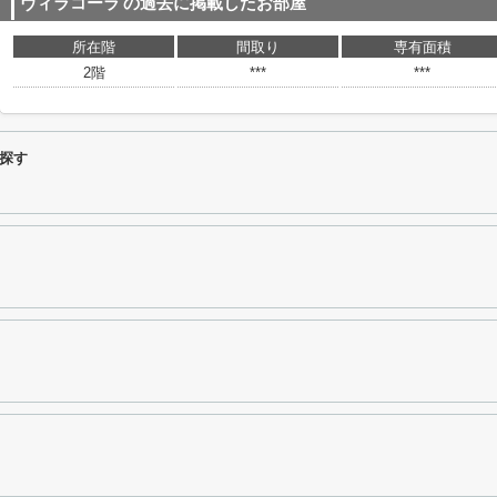
ヴィラコーラ
の過去に掲載したお部屋
所在階
間取り
専有面積
2階
***
***
探す