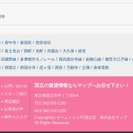
願寺
市
/
府中市
/
新宿区
/
世田谷区
保
/
富士見台
/
西町
/
光町
/
武蔵台
/
大久保
/
経堂
武蔵野線
/
多摩都市モノレール
/
西武国分寺線
/
副都心線
/
都営大江戸線
/
保
/
西国立
/
西国分寺
/
恋ヶ窪
/
西府
/
万願寺
/
立飛
/
泉体育館
国立の賃貸情報ならマップへお任せ下さい！
お問い合わせ
スタッフ紹介
東京都国立市中１丁目8-4
周辺施設
TEL:042-576-1200
お客様の声
FAX:042-574-1200
物件カタログ
Copyright(c) ホームメイトFC国立店 株式会社マップ
All Rights Reserved.