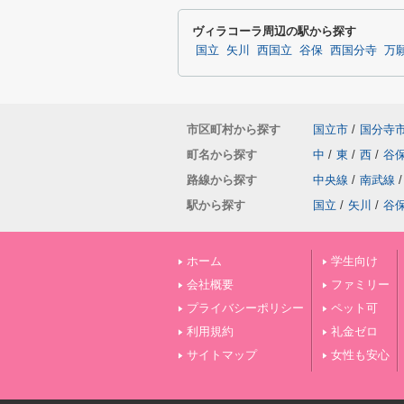
ヴィラコーラ周辺の駅から探す
国立
矢川
西国立
谷保
西国分寺
万
市区町村から探す
国立市
/
国分寺
町名から探す
中
/
東
/
西
/
谷
路線から探す
中央線
/
南武線
/
駅から探す
国立
/
矢川
/
谷
ホーム
学生向け
会社概要
ファミリー
プライバシーポリシー
ペット可
利用規約
礼金ゼロ
サイトマップ
女性も安心