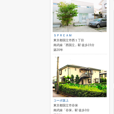
ＳＰＲＥＡＭ
東京都国立市西１丁目
南武線「西国立」駅 徒歩15分
築20年
コーポ坂上
東京都国立市谷保
南武線「谷保」駅 徒歩3分