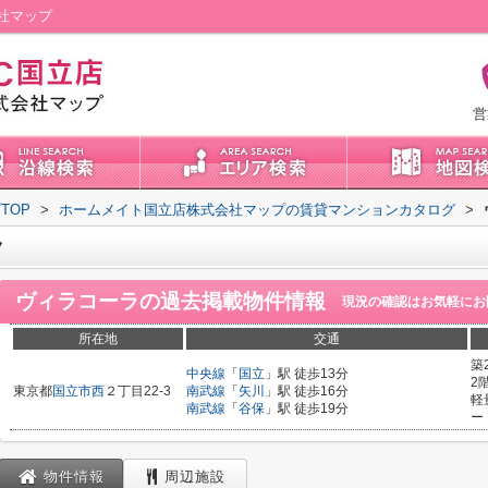
社マップ
営
TOP
>
ホームメイト国立店株式会社マップの賃貸マンションカタログ
>
ラ
ヴィラコーラ
の過去掲載物件情報
現況の確認はお気軽にお
所在地
交通
築
中央線
「
国立
」駅 徒歩13分
2
東京都
国立市
西
２丁目22-3
南武線
「
矢川
」駅 徒歩16分
軽
南武線
「
谷保
」駅 徒歩19分
ー
物件情報
周辺施設