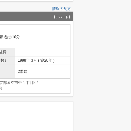
情報の見方
【アパート】
駅 徒歩16分
益費
-
年数）
1998年 3月 ( 築28年 )
2階建
京都国立市中１丁目8-4
号