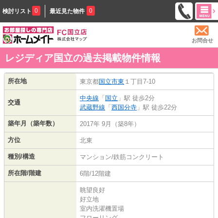
0
0
検討リスト
最近見た物件
お問合せ
レジディア国立の過去掲載物件情報
所在地
東京都
国立市
東
１丁目7-10
中央線
「
国立
」駅 徒歩2分
交通
武蔵野線
「
西国分寺
」駅 徒歩22分
築年月（築年数）
2017年 9月（築8年）
方位
北東
種別/構造
マンション/鉄筋コンクリート
所在階/階建
6階/12階建
眺望良好
好立地
室内洗濯機置場
フローリング