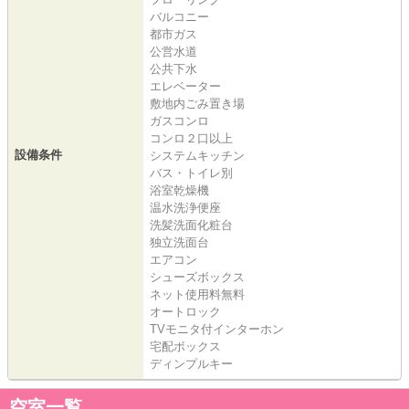
バルコニー
都市ガス
公営水道
公共下水
エレベーター
敷地内ごみ置き場
ガスコンロ
コンロ２口以上
設備条件
システムキッチン
バス・トイレ別
浴室乾燥機
温水洗浄便座
洗髪洗面化粧台
独立洗面台
エアコン
シューズボックス
ネット使用料無料
オートロック
TVモニタ付インターホン
宅配ボックス
ディンプルキー
空室一覧