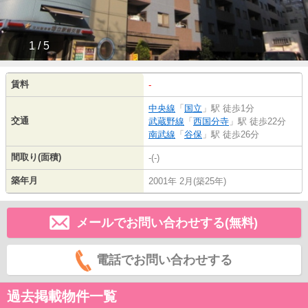
1 / 5
賃料
-
中央線
「
国立
」駅 徒歩1分
交通
武蔵野線
「
西国分寺
」駅 徒歩22分
南武線
「
谷保
」駅 徒歩26分
間取り(面積)
-(-)
築年月
2001年 2月(築25年)
メールでお問い合わせする(無料)
電話でお問い合わせする
過去掲載物件一覧