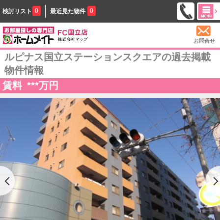
0
0
検討リスト
最近見た物件
お問合せ
ルピナス国立ステーションスクエアの過去掲載
物件情報
賃料
***
万円