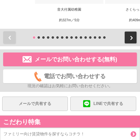
音大付属幼稚園
さくらっ
約327m／5分
約409
前
メールでお問い合わせする(無料)
電話でお問い合わせする
現況の確認はお気軽にお問い合わせください。
メールで共有する
LINEで共有する
こだわり特集
ファミリー向け賃貸物件を探すならコチラ！