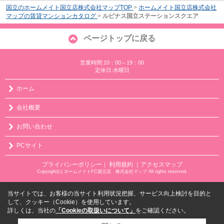
国立のホームメイト国立店株式会社マップTOP
>
ホームメイト国立店株式会社
マップの賃貸マンションカタログ
>
ルピナス国立ステーションスクエア
ページトップに戻る
営業時間:10：00～19：00
定休日:水曜日
ホーム
会社概要
お問い合わせ
PCサイト
プライバシーポリシー
利用規約
｜アクセスマップ
｜
Copyright(c) ホームメイトFC国立店 株式会社マップ All rights reserved.
当サイトでは、お客様の当サイト利用状況把握、サービス向上検討を目的と
して、クッキー（Cookie）を使用しています。
詳しくは、当社の
「Cookieの取扱いについて」
をご確認ください。