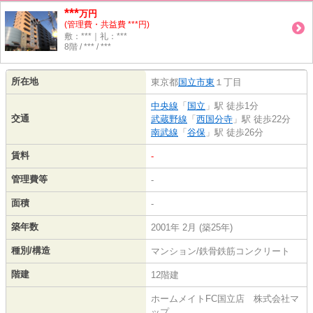
***
万円
(管理費・共益費 ***円)
敷：***｜礼：***
8階 / *** / ***
所在地
東京都
国立市
東
１丁目
中央線
「
国立
」駅 徒歩1分
交通
武蔵野線
「
西国分寺
」駅 徒歩22分
南武線
「
谷保
」駅 徒歩26分
賃料
-
管理費等
-
面積
-
築年数
2001年 2月 (築25年)
種別/構造
マンション/鉄骨鉄筋コンクリート
階建
12階建
ホームメイトFC国立店 株式会社マ
ップ