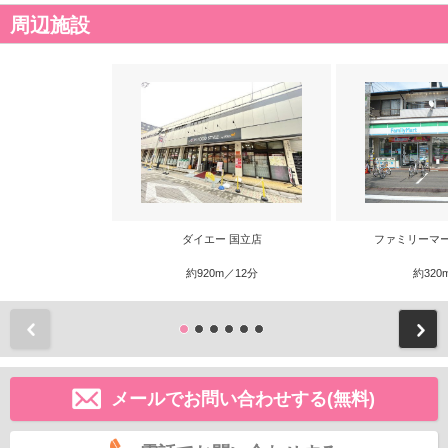
周辺施設
ダイエー 国立店
ファミリーマ
約920m／12分
約320
前
メールでお問い合わせする(無料)