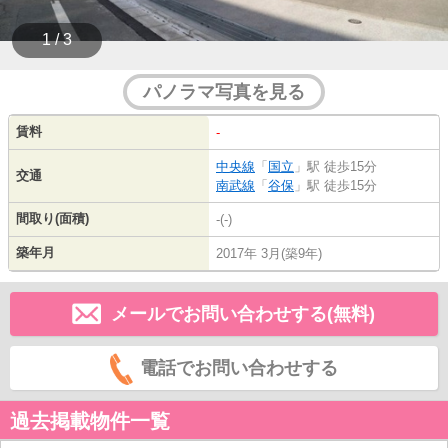
1 / 3
パノラマ写真を見る
賃料
-
中央線
「
国立
」駅 徒歩15分
交通
南武線
「
谷保
」駅 徒歩15分
間取り(面積)
-(-)
築年月
2017年 3月(築9年)
メールでお問い合わせする(無料)
電話でお問い合わせする
過去掲載物件一覧