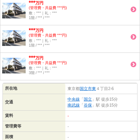
***
万円
(管理費・共益費 ***円)
敷：***｜礼：***
1階 / *** / ***
***
万円
(管理費・共益費 ***円)
敷：***｜礼：***
1階 / *** / ***
***
万円
(管理費・共益費 ***円)
敷：***｜礼：***
3階 / *** / ***
所在地
東京都
国立市
東
４丁目2-6
中央線
「
国立
」駅 徒歩15分
交通
南武線
「
谷保
」駅 徒歩15分
賃料
-
管理費等
-
面積
-