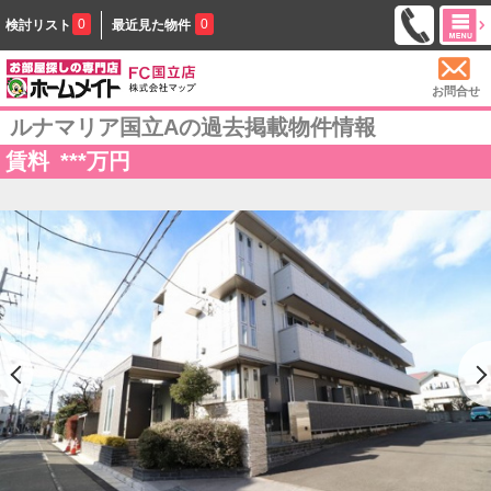
0
0
検討リスト
最近見た物件
お問合せ
ルナマリア国立Aの過去掲載物件情報
賃料
***
万円