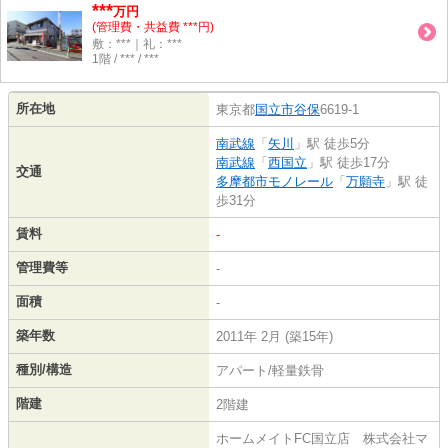
***
万円
(管理費・共益費 ***円)
敷：***｜礼：***
1階 / *** / ***
所在地
東京都
国立市
谷保
6619-1
南武線
「
矢川
」駅 徒歩5分
南武線
「
西国立
」駅 徒歩17分
交通
多摩都市モノレール
「
万願寺
」駅 徒
歩31分
賃料
-
管理費等
-
面積
-
築年数
2011年 2月 (築15年)
種別/構造
アパート/軽量鉄骨
階建
2階建
ホームメイトFC国立店 株式会社マ