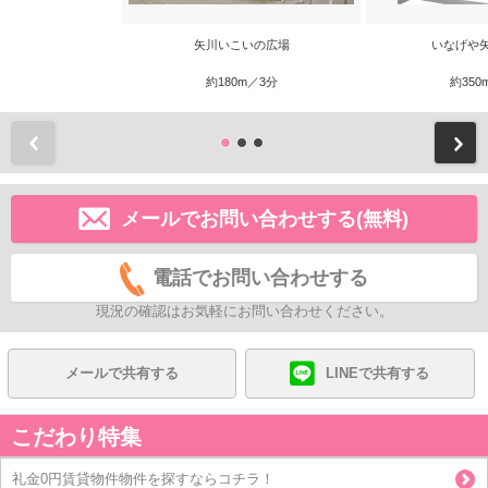
矢川いこいの広場
いなげや
約180m／3分
約350
前
メールでお問い合わせする(無料)
電話でお問い合わせする
現況の確認はお気軽にお問い合わせください。
メールで共有する
LINEで共有する
こだわり特集
礼金0円賃貸物件物件を探すならコチラ！