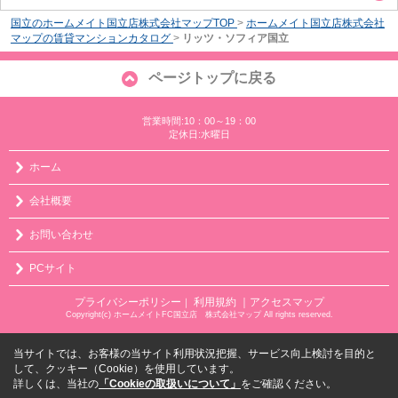
国立のホームメイト国立店株式会社マップTOP
>
ホームメイト国立店株式会社
マップの賃貸マンションカタログ
>
リッツ・ソフィア国立
ページトップに戻る
営業時間:10：00～19：00
定休日:水曜日
ホーム
会社概要
お問い合わせ
PCサイト
プライバシーポリシー
利用規約
｜アクセスマップ
｜
Copyright(c) ホームメイトFC国立店 株式会社マップ All rights reserved.
当サイトでは、お客様の当サイト利用状況把握、サービス向上検討を目的と
して、クッキー（Cookie）を使用しています。
詳しくは、当社の
「Cookieの取扱いについて」
をご確認ください。