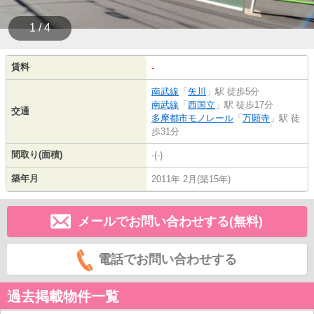
1 / 4
賃料
-
南武線
「
矢川
」駅 徒歩5分
南武線
「
西国立
」駅 徒歩17分
交通
多摩都市モノレール
「
万願寺
」駅 徒
歩31分
間取り(面積)
-(-)
築年月
2011年 2月(築15年)
メールでお問い合わせする(無料)
電話でお問い合わせする
過去掲載物件一覧