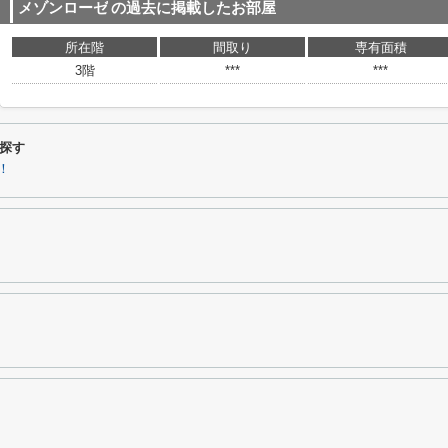
メゾンローゼ
の過去に掲載したお部屋
所在階
間取り
専有面積
3階
***
***
探す
！