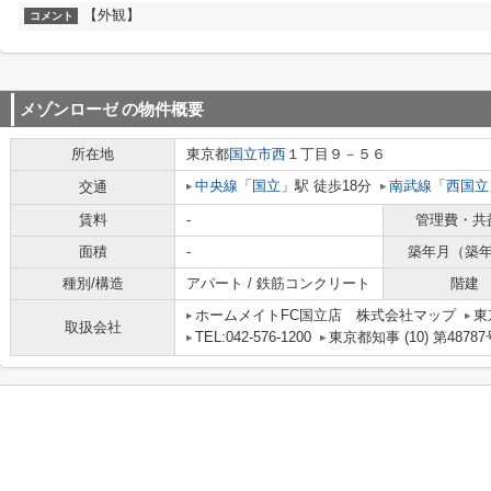
【外観】
コメント
メゾンローゼ
の物件概要
所在地
東京都
国立市
西
１丁目９－５６
中央線
「
国立
」駅 徒歩18分
南武線
「
西国立
交通
賃料
-
管理費・共
面積
-
築年月（築
種別/構造
アパート / 鉄筋コンクリート
階建
ホームメイトFC国立店 株式会社マップ
東
取扱会社
TEL:042-576-1200
東京都知事 (10) 第48787