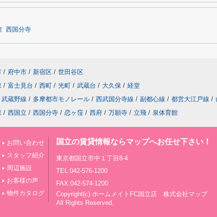
館
西国分寺
市
/
府中市
/
新宿区
/
世田谷区
保
/
富士見台
/
西町
/
光町
/
武蔵台
/
大久保
/
経堂
武蔵野線
/
多摩都市モノレール
/
西武国分寺線
/
副都心線
/
都営大江戸線
/
保
/
西国立
/
西国分寺
/
恋ヶ窪
/
西府
/
万願寺
/
立飛
/
泉体育館
国立の賃貸情報ならマップへお任せ下さい！
お問い合わせ
スタッフ紹介
東京都国立市中１丁目8-4
周辺施設
TEL:042-576-1200
お客様の声
FAX:042-574-1200
物件カタログ
Copyright(c) ホームメイトFC国立店 株式会社マップ
All Rights Reserved.