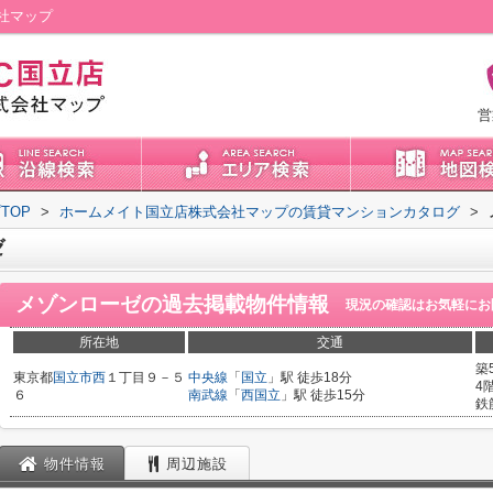
社マップ
営
TOP
>
ホームメイト国立店株式会社マップの賃貸マンションカタログ
>
ゼ
メゾンローゼ
の過去掲載物件情報
現況の確認はお気軽にお
所在地
交通
築
東京都
国立市
西
１丁目９－５
中央線
「
国立
」駅 徒歩18分
4
６
南武線
「
西国立
」駅 徒歩15分
鉄
物件情報
周辺施設