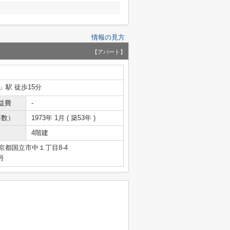
情報の見方
【アパート】
」駅 徒歩15分
益費
-
年数）
1973年 1月 ( 築53年 )
4階建
京都国立市中１丁目8-4
号