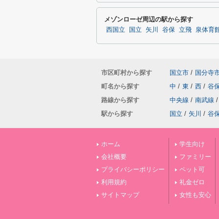
メゾンローゼ周辺の駅から探す
西国立
国立
矢川
谷保
立飛
泉体育
市区町村から探す
国立市
/
国分寺
町名から探す
中
/
東
/
西
/
谷
路線から探す
中央線
/
南武線
/
駅から探す
国立
/
矢川
/
谷
ホーム
学生向け
会社概要
ファミリー
プライバシーポリシー
ペット可
利用規約
礼金ゼロ
サイトマップ
女性も安心