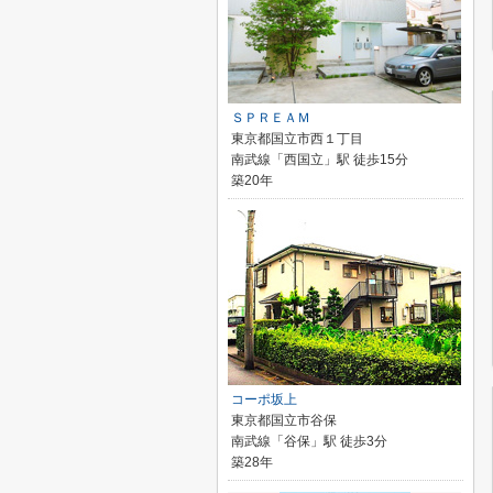
ＳＰＲＥＡＭ
東京都国立市西１丁目
南武線「西国立」駅 徒歩15分
築20年
コーポ坂上
東京都国立市谷保
南武線「谷保」駅 徒歩3分
築28年