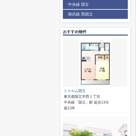
中央線 国立
南武線 西国立
おすすめ物件
シャルム国立
東京都国立市西１丁目
中央線「国立」駅 徒歩13分
築13年