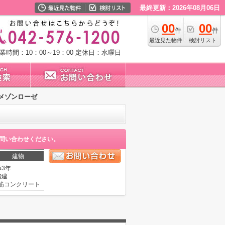
最終更新：2026年08月06日
00
00
件
件
最近見た物件
検討リスト
業時間：10：00～19：00
定休日：水曜日
メゾンローゼ
問い合わせください。
建物
53年
階建
筋コンクリート