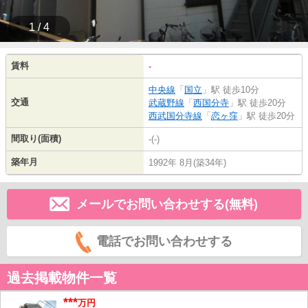
1 / 4
賃料
-
中央線
「
国立
」駅 徒歩10分
交通
武蔵野線
「
西国分寺
」駅 徒歩20分
西武国分寺線
「
恋ヶ窪
」駅 徒歩20分
間取り(面積)
-(-)
築年月
1992年 8月(築34年)
メールでお問い合わせする(無料)
電話でお問い合わせする
過去掲載物件一覧
***
万円