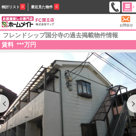
0
0
検討リスト
最近見た物件
お問合せ
フレンドシップ国分寺の過去掲載物件情報
賃料
***
万円