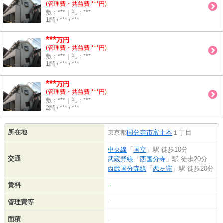
(管理費・共益費 ***円)
敷：***｜礼：***
1階 / *** / ***
***
万円
(管理費・共益費 ***円)
敷：***｜礼：***
1階 / *** / ***
***
万円
(管理費・共益費 ***円)
敷：***｜礼：***
2階 / *** / ***
所在地
東京都
国分寺市
富士本
１丁目
中央線
「
国立
」駅 徒歩10分
交通
武蔵野線
「
西国分寺
」駅 徒歩20分
西武国分寺線
「
恋ヶ窪
」駅 徒歩20分
賃料
-
管理費等
-
面積
-