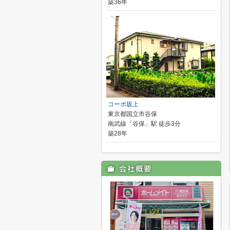
築36年
コーポ坂上
東京都国立市谷保
南武線「谷保」駅 徒歩3分
築28年