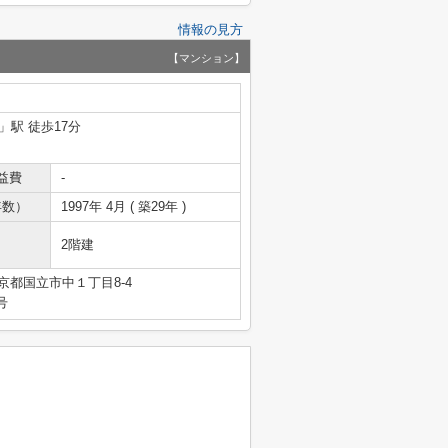
情報の見方
【マンション】
」駅 徒歩17分
益費
-
年数）
1997年 4月 ( 築29年 )
2階建
京都国立市中１丁目8-4
号