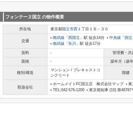
フォンテーヌ国立
の物件概要
所在地
東京都
国立市
西
１丁目１６－３０
南武線
「
西国立
」駅 徒歩14分
中央線
「
国立
交通
南武線
「
矢川
」駅 徒歩17分
賃料
-
管理費・共
面積
-
築年月（築
マンション / プレキャストコ
種別/構造
階建
ンクリート
ホームメイトFC国立店 株式会社マップ
東
取扱会社
TEL:042-576-1200
東京都知事 (10) 第48787