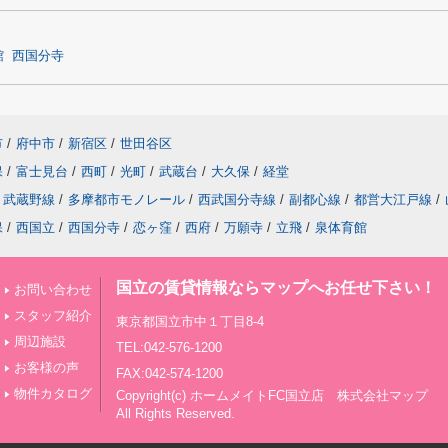
館
西国分寺
市
/
府中市
/
新宿区
/
世田谷区
保
/
富士見台
/
西町
/
光町
/
武蔵台
/
大久保
/
経堂
武蔵野線
/
多摩都市モノレール
/
西武国分寺線
/
副都心線
/
都営大江戸線
/
保
/
西国立
/
西国分寺
/
恋ヶ窪
/
西府
/
万願寺
/
立飛
/
泉体育館
国立の賃貸情報ならマップへお任せ下さい！
お問い合わせ
スタッフ紹介
東京都国立市中１丁目8-4
周辺施設
TEL:042-576-1200
お客様の声
FAX:042-574-1200
物件カタログ
Copyright(c) ホームメイトFC国立店 株式会社マップ
All Rights Reserved.