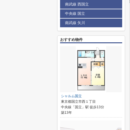
南武線 西国立
中央線 国立
南武線 矢川
おすすめ物件
シャルム国立
東京都国立市西１丁目
中央線「国立」駅 徒歩13分
築13年