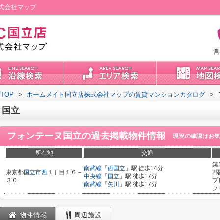
式会社マップ
営
TOP
>
ホームメイト国立店株式会社マップの賃貸マンションカタログ
>
ヌ国立
フォンテーヌ国立
の過去掲載物件情報
現況の確認はお気
所在地
交通
築
南武線
「
西国立
」駅 徒歩14分
東京都
国立市
西
１丁目１６－
2
中央線
「
国立
」駅 徒歩17分
３０
プ
南武線
「
矢川
」駅 徒歩17分
ク
物件情報
周辺施設