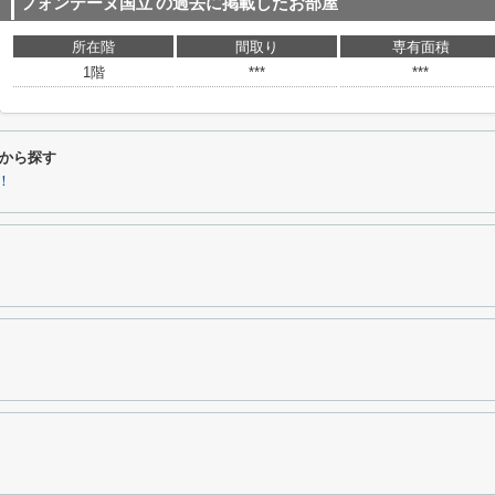
フォンテーヌ国立
の過去に掲載したお部屋
所在階
間取り
専有面積
1階
***
***
から探す
！