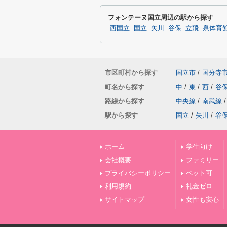
フォンテーヌ国立周辺の駅から探す
西国立
国立
矢川
谷保
立飛
泉体育
市区町村から探す
国立市
/
国分寺
町名から探す
中
/
東
/
西
/
谷
路線から探す
中央線
/
南武線
/
駅から探す
国立
/
矢川
/
谷
ホーム
学生向け
会社概要
ファミリー
プライバシーポリシー
ペット可
利用規約
礼金ゼロ
サイトマップ
女性も安心