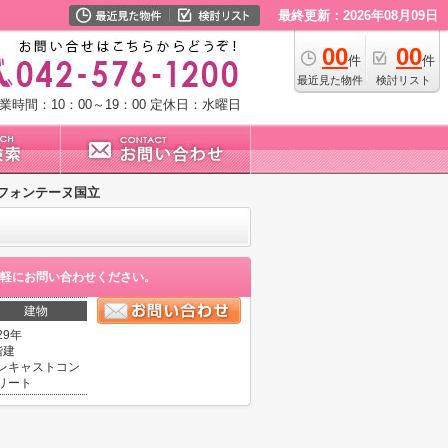
最終更新：2026年08月09日
00
00
件
件
最近見た物件
検討リスト
業時間：10：00～19：00
定休日：水曜日
フォンテーヌ国立
軽にお問い合わせください。
建物
29年
階建
レキャストコン
リート