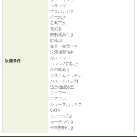
ベランダ
プロパンガス
公営水道
公共下水
電気有
照明器具付き
駐輪場
家具・家電付き
洗濯機置場有
ガスコンロ
設備条件
コンロ２口以上
冷蔵庫あり
システムキッチン
バス・トイレ別
追焚機能浴室
シャワー
エアコン
シューズボックス
CATV
エアコン2台
カーテン付き
全室照明付き