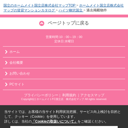
国立のホームメイト国立店株式会社マップTOP
>
ホームメイト国立店株式会社
マップの賃貸マンションカタログ
>
ハイツ柳沢国立
>
過去掲載物件
ページトップに戻る
営業時間:10：00～19：00
定休日:水曜日
ホーム
会社概要
お問い合わせ
PCサイト
プライバシーポリシー
利用規約
｜アクセスマップ
｜
Copyright(c) ホームメイトFC国立店 株式会社マップ All rights reserved.
当サイトでは、お客様の当サイト利用状況把握、サービス向上検討を目的と
して、クッキー（Cookie）を使用しています。
詳しくは、当社の
「Cookieの取扱いについて」
をご確認ください。