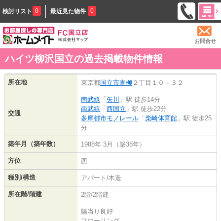
0
0
検討リスト
最近見た物件
お問合せ
ハイツ柳沢国立の過去掲載物件情報
所在地
東京都
国立市
青柳
２丁目１０－３２
南武線
「
矢川
」駅 徒歩14分
南武線
「
西国立
」駅 徒歩22分
交通
多摩都市モノレール
「
柴崎体育館
」駅 徒歩25
分
築年月（築年数）
1988年 3月（築38年）
方位
西
種別/構造
アパート/木造
所在階/階建
2階/2階建
陽当り良好
フローリング