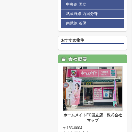
中央線 国立
武蔵野線 西国分寺
南武線 谷保
おすすめ物件
ホームメイトFC国立店 株式会社
マップ
〒186-0004