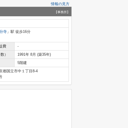
情報の見方
【事務所】
分寺
」駅 徒歩16分
益費
-
年数）
1991年 8月 (築35年)
5階建
京都国立市中１丁目8-4
号