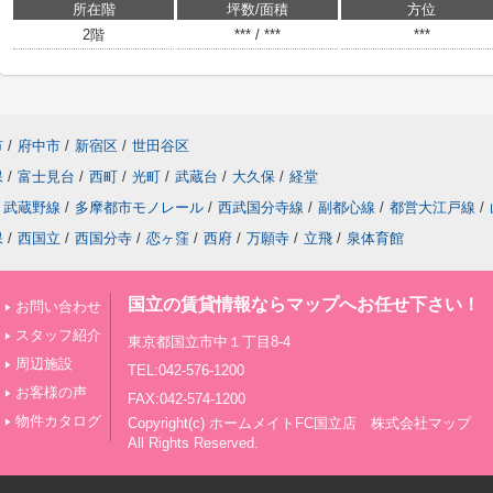
所在階
坪数/面積
方位
2階
*** / ***
***
市
/
府中市
/
新宿区
/
世田谷区
保
/
富士見台
/
西町
/
光町
/
武蔵台
/
大久保
/
経堂
武蔵野線
/
多摩都市モノレール
/
西武国分寺線
/
副都心線
/
都営大江戸線
/
保
/
西国立
/
西国分寺
/
恋ヶ窪
/
西府
/
万願寺
/
立飛
/
泉体育館
国立の賃貸情報ならマップへお任せ下さい！
お問い合わせ
スタッフ紹介
東京都国立市中１丁目8-4
周辺施設
TEL:042-576-1200
お客様の声
FAX:042-574-1200
物件カタログ
Copyright(c) ホームメイトFC国立店 株式会社マップ
All Rights Reserved.