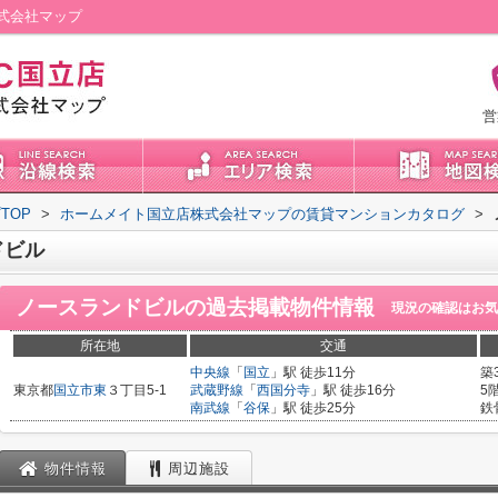
式会社マップ
営
TOP
>
ホームメイト国立店株式会社マップの賃貸マンションカタログ
>
ドビル
ノースランドビル
の過去掲載物件情報
現況の確認はお気
所在地
交通
中央線
「
国立
」駅 徒歩11分
築
東京都
国立市
東
３丁目5-1
武蔵野線
「
西国分寺
」駅 徒歩16分
5
南武線
「
谷保
」駅 徒歩25分
鉄
物件情報
周辺施設