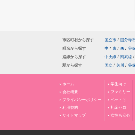
市区町村から探す
国立市
/
国分寺
町名から探す
中
/
東
/
西
/
谷
路線から探す
中央線
/
南武線
/
駅から探す
国立
/
矢川
/
谷
ホーム
学生向け
会社概要
ファミリー
プライバシーポリシー
ペット可
利用規約
礼金ゼロ
サイトマップ
女性も安心