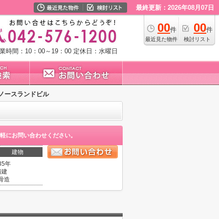
最終更新：2026年08月07日
00
00
件
件
最近見た物件
検討リスト
業時間：10：00～19：00
定休日：水曜日
ノースランドビル
軽にお問い合わせください。
建物
35年
階建
骨造