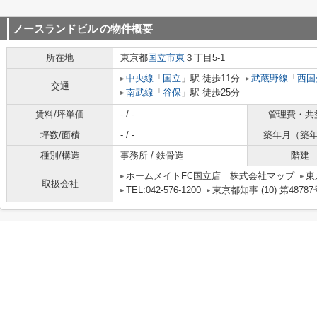
ノースランドビル
の物件概要
所在地
東京都
国立市
東
３丁目5-1
中央線
「
国立
」駅 徒歩11分
武蔵野線
「
西国
交通
南武線
「
谷保
」駅 徒歩25分
賃料/坪単価
- / -
管理費・共
坪数/面積
- / -
築年月（築
種別/構造
事務所 / 鉄骨造
階建
ホームメイトFC国立店 株式会社マップ
東
取扱会社
TEL:042-576-1200
東京都知事 (10) 第48787