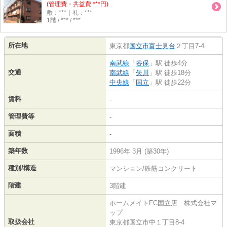
(管理費・共益費 ***円)
敷：***｜礼：***
1階 / *** / ***
所在地
東京都
国立市
富士見台
２丁目7-4
南武線
「
谷保
」駅 徒歩4分
交通
南武線
「
矢川
」駅 徒歩18分
中央線
「
国立
」駅 徒歩22分
賃料
-
管理費等
-
面積
-
築年数
1996年 3月 (築30年)
種別/構造
マンション/鉄筋コンクリート
階建
3階建
ホームメイトFC国立店 株式会社マ
ップ
取扱会社
東京都国立市中１丁目8-4