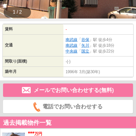
1 / 2
賃料
-
南武線
「
谷保
」駅 徒歩4分
交通
南武線
「
矢川
」駅 徒歩18分
中央線
「
国立
」駅 徒歩22分
間取り(面積)
-(-)
築年月
1996年 3月(築30年)
メールでお問い合わせする(無料)
電話でお問い合わせする
過去掲載物件一覧
***
万円