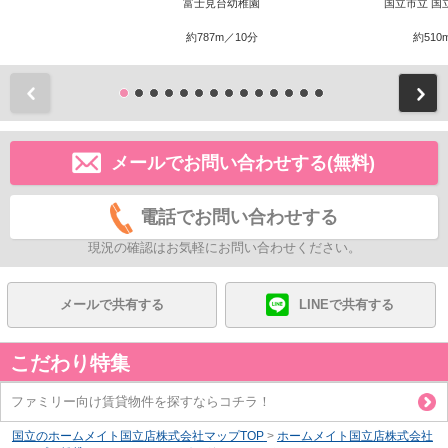
富士見台幼稚園
国立市立 国
約787m／10分
約510
前
メールでお問い合わせする(無料)
電話でお問い合わせする
現況の確認はお気軽にお問い合わせください。
メールで共有する
LINEで共有する
こだわり特集
ファミリー向け賃貸物件を探すならコチラ！
国立のホームメイト国立店株式会社マップTOP
>
ホームメイト国立店株式会社