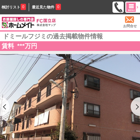
0
0
検討リスト
最近見た物件
お問合せ
ドミールフジミの過去掲載物件情報
賃料
***
万円