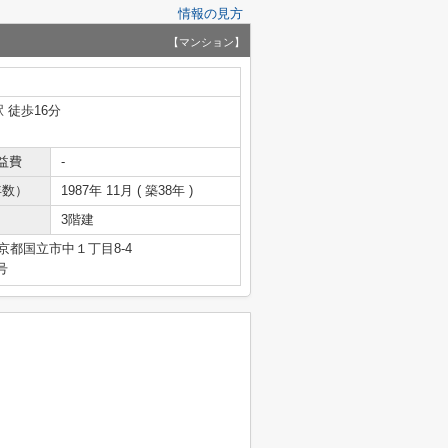
情報の見方
【マンション】
 徒歩16分
益費
-
年数）
1987年 11月 ( 築38年 )
3階建
京都国立市中１丁目8-4
号