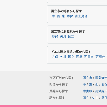
国立市の町名から探す
中
西
東
谷保
富士見台
国立市にある駅から探す
谷保
矢川
国立
ドエル国立周辺の駅から探す
谷保
矢川
国立
西府
西国立
万願寺
市区町村から探す
国立市
/
国分寺
町名から探す
中
/
東
/
西
/
谷
路線から探す
中央線
/
南武線
/
駅から探す
国立
/
矢川
/
谷