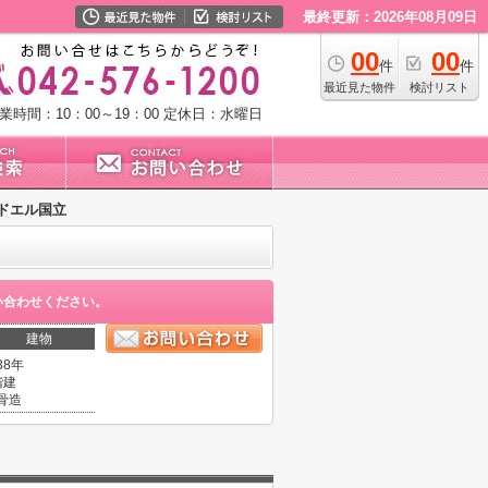
最終更新：2026年08月09日
00
00
件
件
最近見た物件
検討リスト
業時間：10：00～19：00
定休日：水曜日
ドエル国立
い合わせください。
建物
38年
階建
骨造