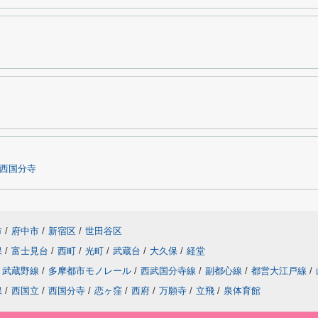
西国分寺
市
/
府中市
/
新宿区
/
世田谷区
保
/
富士見台
/
西町
/
光町
/
武蔵台
/
大久保
/
経堂
武蔵野線
/
多摩都市モノレール
/
西武国分寺線
/
副都心線
/
都営大江戸線
/
保
/
西国立
/
西国分寺
/
恋ヶ窪
/
西府
/
万願寺
/
立飛
/
泉体育館