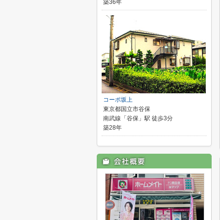
築36年
コーポ坂上
東京都国立市谷保
南武線「谷保」駅 徒歩3分
築28年