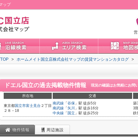
マップ
営
TOP
>
ホームメイト国立店株式会社マップの賃貸マンションカタログ
>
ドエル国立
の過去掲載物件情報
現況の確認はお気軽にお問
所在地
交通
南武線
「
谷保
」駅 徒歩5分
築
東京都
国立市
富士見台
２丁目
南武線
「
矢川
」駅 徒歩16分
3
２８－18
中央線
「
国立
」駅 徒歩25分
鉄
物件情報
周辺施設