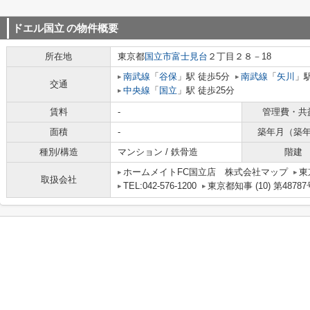
ドエル国立
の物件概要
所在地
東京都
国立市
富士見台
２丁目２８－18
南武線
「
谷保
」駅 徒歩5分
南武線
「
矢川
」駅
交通
中央線
「
国立
」駅 徒歩25分
賃料
-
管理費・共
面積
-
築年月（築
種別/構造
マンション / 鉄骨造
階建
ホームメイトFC国立店 株式会社マップ
東
取扱会社
TEL:042-576-1200
東京都知事 (10) 第48787