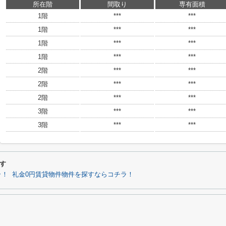
所在階
間取り
専有面積
1階
***
***
1階
***
***
1階
***
***
1階
***
***
2階
***
***
2階
***
***
2階
***
***
3階
***
***
3階
***
***
す
ラ！
礼金0円賃貸物件物件を探すならコチラ！