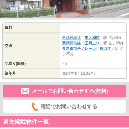
賃料
-
西武拝島線
「
東大和市
」駅 徒歩6分
西武拝島線
「
玉川上水
」駅 徒歩28分
交通
多摩都市モノレール
「
桜街道
」駅 徒
歩25分
間取り(面積)
-(-)
築年月
1991年 8月(築35年)
メールでお問い合わせする(無料)
電話でお問い合わせする
過去掲載物件一覧