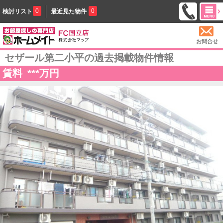
0
0
検討リスト
最近見た物件
お問合せ
セザール第二小平の過去掲載物件情報
賃料
***
万円