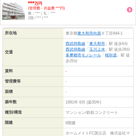
***
万円
(管理費・共益費 ***円)
敷：***｜礼：***
2階 / *** / ***
所在地
東京都
東大和市
向原
６丁目944-1
西武拝島線
「
東大和市
」駅 徒歩6分
西武拝島線
「
玉川上水
」駅 徒歩28分
交通
多摩都市モノレール
「
桜街道
」駅 徒
歩25分
賃料
-
管理費等
-
面積
-
築年数
1991年 8月 (築35年)
種別/構造
マンション/鉄筋コンクリート
階建
6階建
ホームメイトFC国立店 株式会社マ