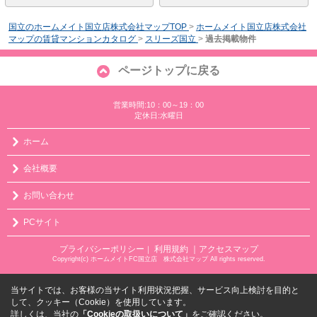
国立のホームメイト国立店株式会社マップTOP
>
ホームメイト国立店株式会社
マップの賃貸マンションカタログ
>
スリーズ国立
>
過去掲載物件
ページトップに戻る
営業時間:10：00～19：00
定休日:水曜日
ホーム
会社概要
お問い合わせ
PCサイト
プライバシーポリシー
利用規約
｜アクセスマップ
｜
Copyright(c) ホームメイトFC国立店 株式会社マップ All rights reserved.
当サイトでは、お客様の当サイト利用状況把握、サービス向上検討を目的と
して、クッキー（Cookie）を使用しています。
詳しくは、当社の
「Cookieの取扱いについて」
をご確認ください。