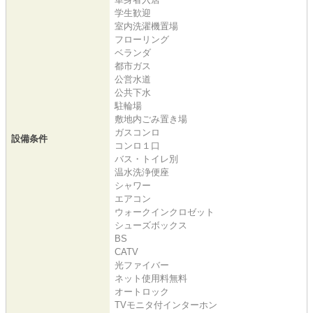
学生歓迎
室内洗濯機置場
フローリング
ベランダ
都市ガス
公営水道
公共下水
駐輪場
敷地内ごみ置き場
ガスコンロ
設備条件
コンロ１口
バス・トイレ別
温水洗浄便座
シャワー
エアコン
ウォークインクロゼット
シューズボックス
BS
CATV
光ファイバー
ネット使用料無料
オートロック
TVモニタ付インターホン