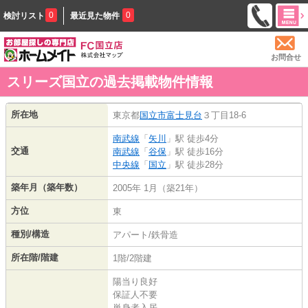
0
0
検討リスト
最近見た物件
お問合せ
スリーズ国立の過去掲載物件情報
所在地
東京都
国立市
富士見台
３丁目18-6
南武線
「
矢川
」駅 徒歩4分
交通
南武線
「
谷保
」駅 徒歩16分
中央線
「
国立
」駅 徒歩28分
築年月（築年数）
2005年 1月（築21年）
方位
東
種別/構造
アパート/鉄骨造
所在階/階建
1階/2階建
陽当り良好
保証人不要
単身者入居