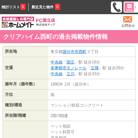
0
0
検討リスト
最近見た物件
お問合せ
クリアハイム西町の過去掲載物件情報
所在地
東京都
国分寺市
西町
３丁目
中央線
「
国立
」駅 徒歩18分
交通
多摩都市モノレール
「
立飛
」駅 徒歩29分
中央線
「
立川
」駅 徒歩33分
築年月（築年数）
1995年 2月（築31年）
方位
南
種別/構造
マンション/鉄筋コンクリート
所在階/階建
2階/3階建
ペット相談
ペット飼育可
楽器相談