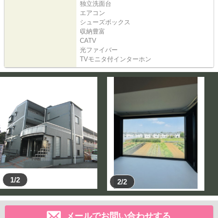
独立洗面台
エアコン
シューズボックス
収納豊富
CATV
光ファイバー
TVモニタ付インターホン
1/2
2/2
メールでお問い合わせする