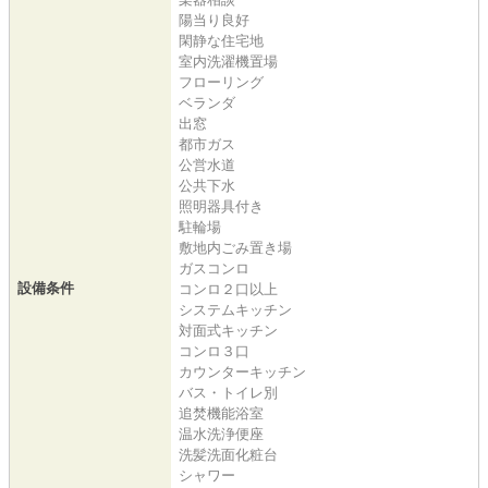
陽当り良好
閑静な住宅地
室内洗濯機置場
フローリング
ベランダ
出窓
都市ガス
公営水道
公共下水
照明器具付き
駐輪場
敷地内ごみ置き場
ガスコンロ
設備条件
コンロ２口以上
システムキッチン
対面式キッチン
コンロ３口
カウンターキッチン
バス・トイレ別
追焚機能浴室
温水洗浄便座
洗髪洗面化粧台
シャワー