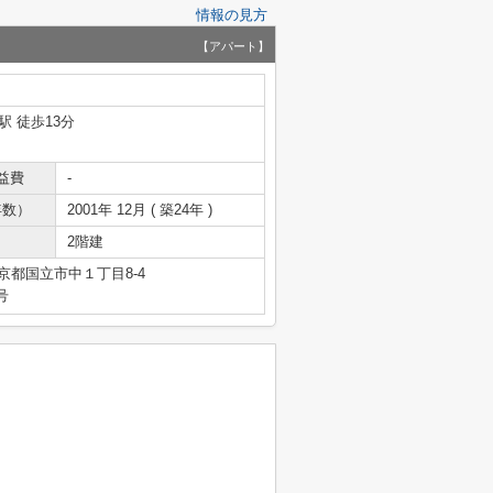
情報の見方
【アパート】
駅 徒歩13分
益費
-
年数）
2001年 12月 ( 築24年 )
2階建
京都国立市中１丁目8-4
号