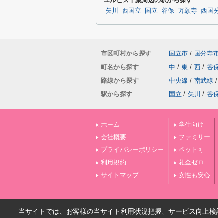
エルピス千葉周辺の駅から探す
矢川
西国立
国立
谷保
万願寺
西国
市区町村から探す
国立市
/
国分寺
町名から探す
中
/
東
/
西
/
谷
路線から探す
中央線
/
南武線
/
駅から探す
国立
/
矢川
/
谷
ホーム
学生向け
会社概要
ファミリー
プライバシーポリシー
ペット可
利用規約
礼金ゼロ
サイトマップ
女性も安心
当サイトでは、お客様の当サイト利用状況把握、サービス向上検討