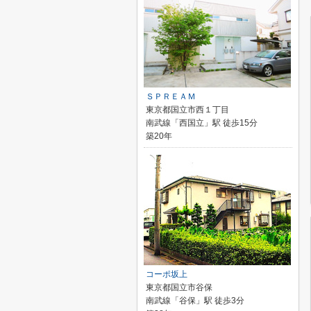
ＳＰＲＥＡＭ
東京都国立市西１丁目
南武線「西国立」駅 徒歩15分
築20年
コーポ坂上
東京都国立市谷保
南武線「谷保」駅 徒歩3分