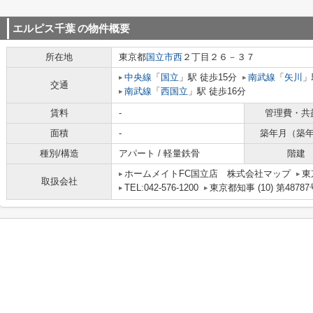
エルピス千葉
の物件概要
所在地
東京都
国立市
西
２丁目２６－３７
中央線
「
国立
」駅 徒歩15分
南武線
「
矢川
」
交通
南武線
「
西国立
」駅 徒歩16分
賃料
-
管理費・共
面積
-
築年月（築
種別/構造
アパート / 軽量鉄骨
階建
ホームメイトFC国立店 株式会社マップ
東
取扱会社
TEL:042-576-1200
東京都知事 (10) 第48787