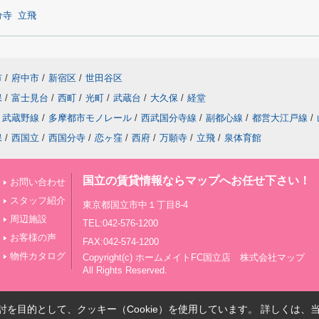
分寺
立飛
市
/
府中市
/
新宿区
/
世田谷区
保
/
富士見台
/
西町
/
光町
/
武蔵台
/
大久保
/
経堂
武蔵野線
/
多摩都市モノレール
/
西武国分寺線
/
副都心線
/
都営大江戸線
/
保
/
西国立
/
西国分寺
/
恋ヶ窪
/
西府
/
万願寺
/
立飛
/
泉体育館
国立の賃貸情報ならマップへお任せ下さい！
お問い合わせ
スタッフ紹介
東京都国立市中１丁目8-4
周辺施設
TEL:042-576-1200
お客様の声
FAX:042-574-1200
物件カタログ
Copyright(c) ホームメイトFC国立店 株式会社マップ
All Rights Reserved.
を目的として、クッキー（Cookie）を使用しています。
詳しくは、