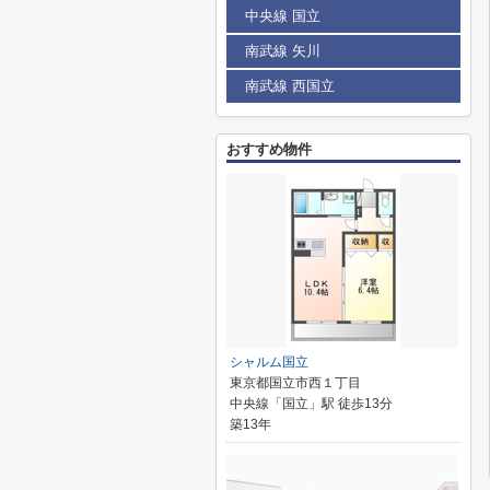
中央線 国立
南武線 矢川
南武線 西国立
おすすめ物件
シャルム国立
東京都国立市西１丁目
中央線「国立」駅 徒歩13分
築13年