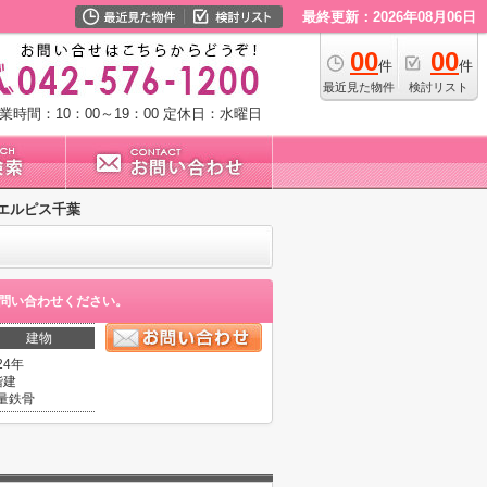
最終更新：2026年08月06日
00
00
件
件
最近見た物件
検討リスト
業時間：10：00～19：00
定休日：水曜日
エルピス千葉
問い合わせください。
建物
24年
階建
量鉄骨