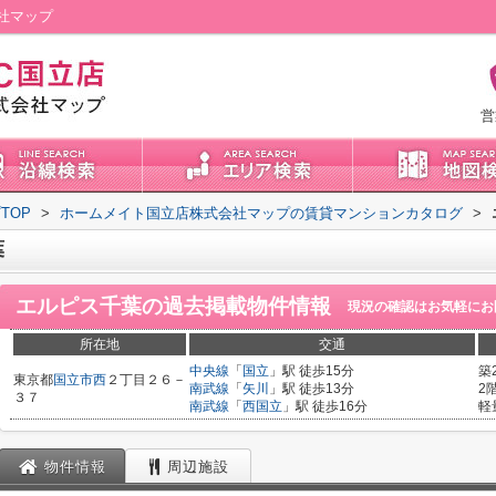
社マップ
営
TOP
>
ホームメイト国立店株式会社マップの賃貸マンションカタログ
>
葉
エルピス千葉
の過去掲載物件情報
現況の確認はお気軽にお
所在地
交通
中央線
「
国立
」駅 徒歩15分
築
東京都
国立市
西
２丁目２６－
南武線
「
矢川
」駅 徒歩13分
2
３７
南武線
「
西国立
」駅 徒歩16分
軽
物件情報
周辺施設