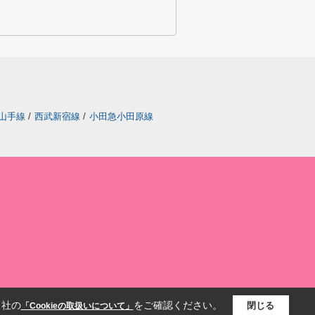
山手線
/
西武新宿線
/
小田急小田原線
当社の
をご確認ください。
閉じる
「Cookieの取扱いについて」