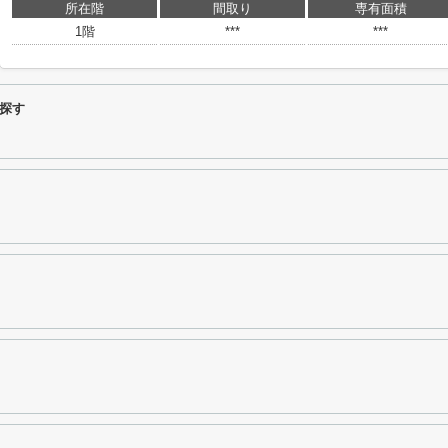
所在階
間取り
専有面積
1階
***
***
探す