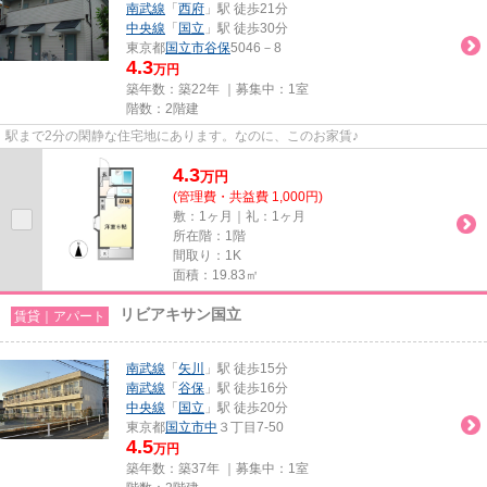
南武線
「
西府
」駅 徒歩21分
中央線
「
国立
」駅 徒歩30分
東京都
国立市
谷保
5046－8
4.3
万円
築年数：築22年 ｜募集中：
1室
階数：2階建
駅まで2分の閑静な住宅地にあります。なのに、このお家賃♪
4.3
万
円
(管理費・共益費 1,000円)
敷：1ヶ月｜礼：1ヶ月
所在階：1階
間取り：1K
面積：19.83㎡
リビアキサン国立
賃貸｜アパート
南武線
「
矢川
」駅 徒歩15分
南武線
「
谷保
」駅 徒歩16分
中央線
「
国立
」駅 徒歩20分
東京都
国立市
中
３丁目7-50
4.5
万円
築年数：築37年 ｜募集中：
1室