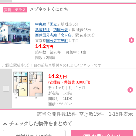
メゾネットくにたち
賃貸｜テラス
中央線
「
国立
」駅 徒歩5分
武蔵野線
「
西国分寺
」駅 徒歩28分
西武国分寺線
「
恋ヶ窪
」駅 徒歩28分
東京都
国分寺市
光町
１丁目
14.2
万円
築年数：築20年 ｜募集中：
1室
階数：2階建
JR国立駅徒歩5分！目の前駐車場付きの1LDKメゾネットです
14.2
万
円
(管理費・共益費 3,000円)
敷：1ヶ月｜礼：1ヶ月
所在階：1-2階
間取り：1LDK
面積：56.30㎡
該当公開件数
15
件 空き数
15
件
1-15
件表示
チェックした物件をまとめて