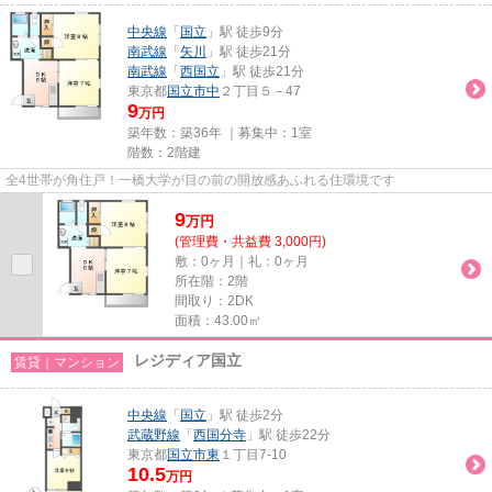
中央線
「
国立
」駅 徒歩9分
南武線
「
矢川
」駅 徒歩21分
南武線
「
西国立
」駅 徒歩21分
東京都
国立市
中
２丁目５－47
9
万円
築年数：築36年 ｜募集中：
1室
階数：2階建
全4世帯が角住戸！一橋大学が目の前の開放感あふれる住環境です
9
万
円
(管理費・共益費 3,000円)
敷：0ヶ月｜礼：0ヶ月
所在階：2階
間取り：2DK
面積：43.00㎡
レジディア国立
賃貸｜マンション
中央線
「
国立
」駅 徒歩2分
武蔵野線
「
西国分寺
」駅 徒歩22分
東京都
国立市
東
１丁目7-10
10.5
万円