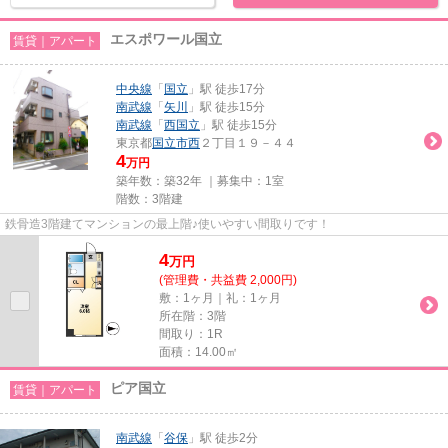
エスポワール国立
賃貸｜アパート
中央線
「
国立
」駅 徒歩17分
南武線
「
矢川
」駅 徒歩15分
南武線
「
西国立
」駅 徒歩15分
東京都
国立市
西
２丁目１９－４４
4
万円
築年数：築32年 ｜募集中：
1室
階数：3階建
鉄骨造3階建てマンションの最上階♪使いやすい間取りです！
4
万
円
(管理費・共益費 2,000円)
敷：1ヶ月｜礼：1ヶ月
所在階：3階
間取り：1R
面積：14.00㎡
ピア国立
賃貸｜アパート
南武線
「
谷保
」駅 徒歩2分