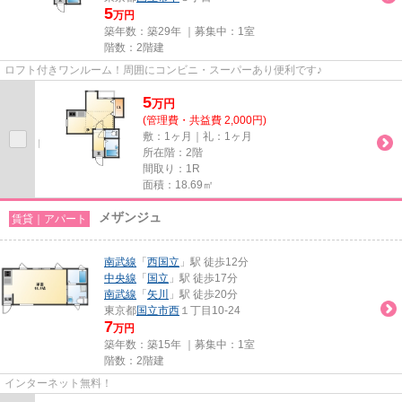
5
万円
築年数：築29年 ｜募集中：
1室
階数：2階建
ロフト付きワンルーム！周囲にコンビニ・スーパーあり便利です♪
5
万
円
(管理費・共益費 2,000円)
敷：1ヶ月｜礼：1ヶ月
所在階：2階
間取り：1R
面積：18.69㎡
メザンジュ
賃貸｜アパート
南武線
「
西国立
」駅 徒歩12分
中央線
「
国立
」駅 徒歩17分
南武線
「
矢川
」駅 徒歩20分
東京都
国立市
西
１丁目10-24
7
万円
築年数：築15年 ｜募集中：
1室
階数：2階建
インターネット無料！