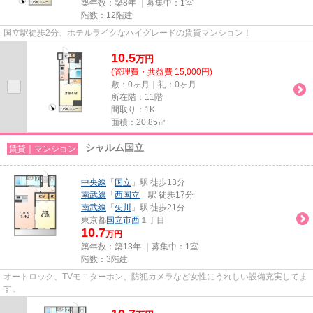
築年数：築8年 ｜募集中：
1室
階数：12階建
国立駅徒歩2分、ホテルライクなハイグレードの賃貸マンション！
10.5
万
円
(管理費・共益費 15,000円)
敷：0ヶ月｜礼：0ヶ月
所在階：11階
間取り：1K
面積：20.85㎡
シャルム国立
賃貸｜マンション
中央線
「
国立
」駅 徒歩13分
南武線
「
西国立
」駅 徒歩17分
南武線
「
矢川
」駅 徒歩21分
東京都
国立市
西
１丁目
10.7
万円
築年数：築13年 ｜募集中：
1室
階数：3階建
オートロック、TVモニターホン、防犯カメラなど女性にうれしい設備充実してま
す。