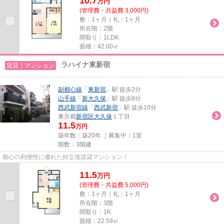
10.7
万
円
(管理費・共益費 3,000円)
敷：1ヶ月｜礼：1ヶ月
所在階：2階
間取り：1LDK
面積：42.00㎡
ラハイナ東新宿
賃貸｜マンション
副都心線
「
東新宿
」駅 徒歩2分
山手線
「
新大久保
」駅 徒歩8分
西武新宿線
「
西武新宿
」駅 徒歩10分
東京都
新宿区
大久保
１丁目
11.5
万円
築年数：築20年 ｜募集中：
1室
階数：3階建
都心の利便性に優れた好立地賃貸マンション！
11.5
万
円
(管理費・共益費 5,000円)
敷：1ヶ月｜礼：1ヶ月
所在階：3階
間取り：1K
面積：22.59㎡