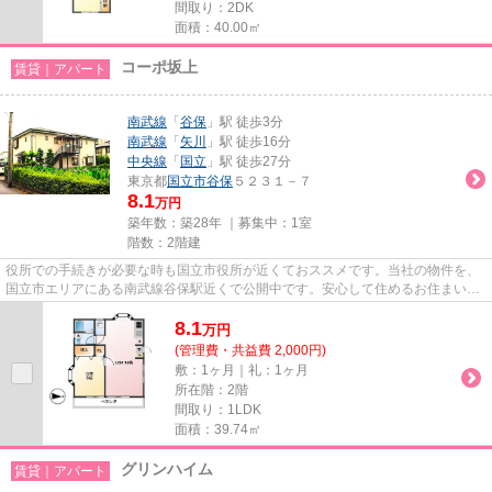
間取り：2DK
面積：40.00㎡
コーポ坂上
賃貸｜アパート
南武線
「
谷保
」駅 徒歩3分
南武線
「
矢川
」駅 徒歩16分
中央線
「
国立
」駅 徒歩27分
東京都
国立市
谷保
５２３１－７
8.1
万円
築年数：築28年 ｜募集中：
1室
階数：2階建
役所での手続きが必要な時も国立市役所が近くておススメです。当社の物件を、
国立市エリアにある南武線谷保駅近くで公開中です。安心して住めるお住まいの
連絡、ご相談をホームメイト...
8.1
万
円
(管理費・共益費 2,000円)
敷：1ヶ月｜礼：1ヶ月
所在階：2階
間取り：1LDK
面積：39.74㎡
グリンハイム
賃貸｜アパート