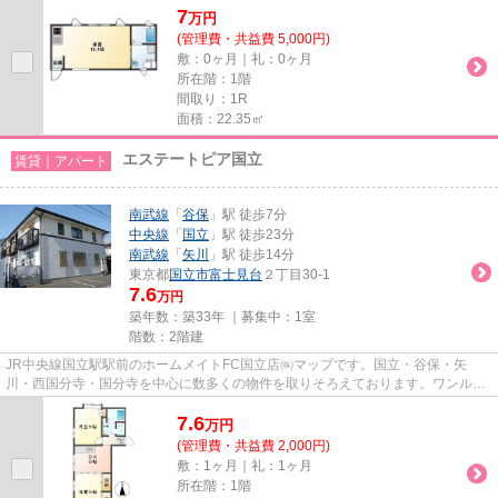
7
万
円
(管理費・共益費 5,000円)
敷：0ヶ月｜礼：0ヶ月
所在階：1階
間取り：1R
面積：22.35㎡
エステートピア国立
賃貸｜アパート
南武線
「
谷保
」駅 徒歩7分
中央線
「
国立
」駅 徒歩23分
南武線
「
矢川
」駅 徒歩14分
東京都
国立市
富士見台
２丁目30-1
7.6
万円
築年数：築33年 ｜募集中：
1室
階数：2階建
JR中央線国立駅駅前のホームメイトFC国立店㈱マップです。国立・谷保・矢
川・西国分寺・国分寺を中心に数多くの物件を取りそろえております。ワンルー
ムからファミリータイプまでお客...
7.6
万
円
(管理費・共益費 2,000円)
敷：1ヶ月｜礼：1ヶ月
所在階：1階