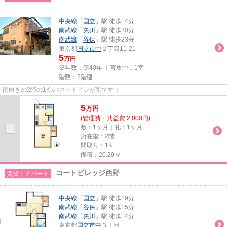
中央線
「
国立
」駅 徒歩14分
南武線
「
矢川
」駅 徒歩20分
南武線
「
谷保
」駅 徒歩23分
東京都
国立市
中
２丁目11-21
5
万円
築年数：築40年 ｜募集中：
1室
階数：2階建
南向きの2階の1K♪バス・トイレが別です！
5
万
円
(管理費・共益費 2,000円)
敷：1ヶ月｜礼：1ヶ月
所在階：2階
間取り：1K
面積：20.20㎡
コートビレッジ西野
賃貸｜アパート
中央線
「
国立
」駅 徒歩19分
南武線
「
谷保
」駅 徒歩15分
南武線
「
矢川
」駅 徒歩14分
東京都
国立市
中
３丁目