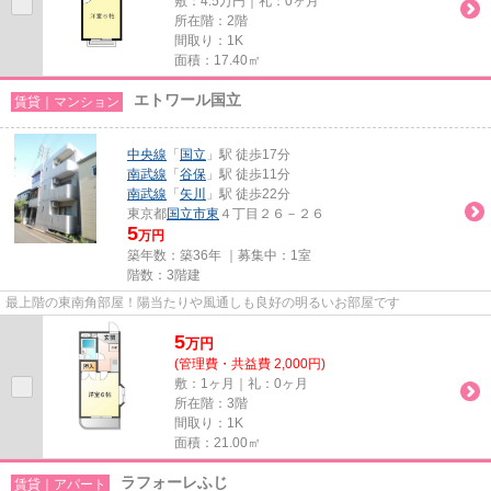
敷：4.5万円｜礼：0ヶ月
所在階：2階
間取り：1K
面積：17.40㎡
エトワール国立
賃貸｜マンション
中央線
「
国立
」駅 徒歩17分
南武線
「
谷保
」駅 徒歩11分
南武線
「
矢川
」駅 徒歩22分
東京都
国立市
東
４丁目２６－２６
5
万円
築年数：築36年 ｜募集中：
1室
階数：3階建
最上階の東南角部屋！陽当たりや風通しも良好の明るいお部屋です
5
万
円
(管理費・共益費 2,000円)
敷：1ヶ月｜礼：0ヶ月
所在階：3階
間取り：1K
面積：21.00㎡
ラフォーレふじ
賃貸｜アパート