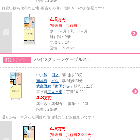
階数：2階建
お買い物も便利な立地♪陽当りの良い南向き1Kのお部屋です！
4.5
万
円
(管理費・共益費 -)
敷：1ヶ月｜礼：1ヶ月
所在階：2階
間取り：1K
面積：19.80㎡
ハイツグリーンゲーブルスⅠ
賃貸｜アパート
中央線
「
国立
」駅 徒歩13分
南武線
「
谷保
」駅 徒歩20分
武蔵野線
「
西国分寺
」駅 徒歩21分
東京都
国立市
東
３丁目16-23
4.8
万円
築年数：築43年 ｜募集中：
1室
階数：2階建
通りから一本入った閑静な住宅地に佇むお住まいです！
4.8
万
円
(管理費・共益費 2,000円)