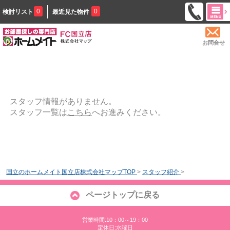
0
0
検討リスト
最近見た物件
お問合せ
スタッフ情報がありません。
スタッフ一覧は
こちら
へお進みください。
国立のホームメイト国立店株式会社マップTOP
>
スタッフ紹介
>
ページトップに戻る
営業時間:10：00～19：00
定休日:水曜日