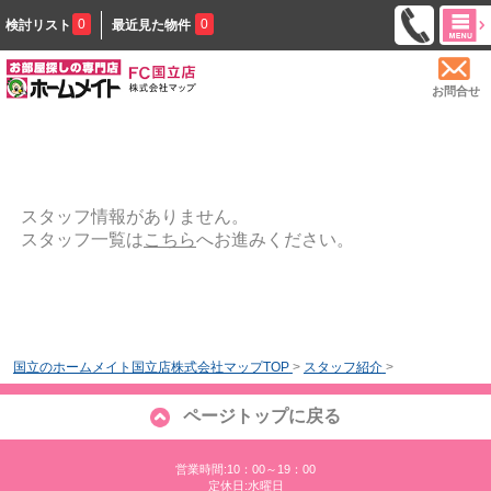
0
0
検討リスト
最近見た物件
お問合せ
スタッフ情報がありません。
スタッフ一覧は
こちら
へお進みください。
国立のホームメイト国立店株式会社マップTOP
>
スタッフ紹介
>
ページトップに戻る
営業時間:10：00～19：00
定休日:水曜日