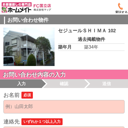
電話する
お問い合わせ物件
セジュールＳＨＩＭＡ 102
過去掲載物件
築年月
築34年
お問い合わせ内容の入力
入力
確認
送信
お名前
必須
連絡先
いずれか１つ以上入力