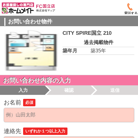
電話する
お問い合わせ物件
CITY SPIRE国立 210
過去掲載物件
築年月
築35年
お問い合わせ内容の入力
入力
確認
送信
お名前
必須
連絡先
いずれか１つ以上入力