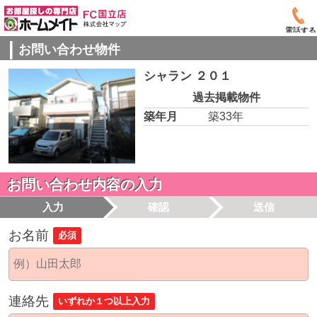
電話する
お問い合わせ物件
シャラン ２０１
過去掲載物件
築年月
築33年
お問い合わせ内容の入力
入力
確認
送信
お名前
必須
連絡先
いずれか１つ以上入力