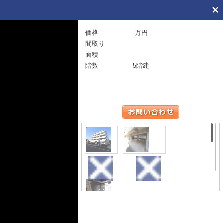
価格
-万円
間取り
-
面積
-
階数
5階建
外観
駐車場
その他共用部分